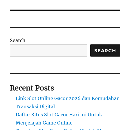
Search
SEARCH
Recent Posts
Link Slot Online Gacor 2026 dan Kemudahan
Transaksi Digital
Daftar Situs Slot Gacor Hari Ini Untuk
Menjelajah Game Online