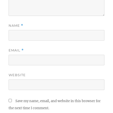
NAME
*
EMAIL
*
WEBSITE
Save my name, email, and website in this browser for
the next time I comment.