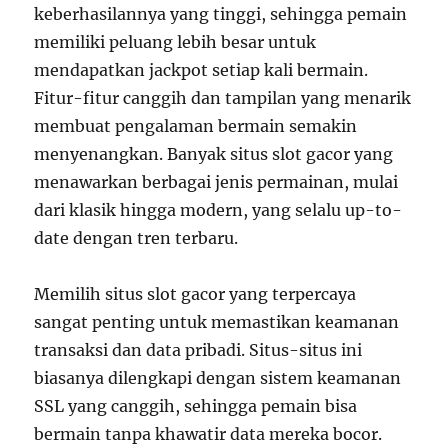
keberhasilannya yang tinggi, sehingga pemain
memiliki peluang lebih besar untuk
mendapatkan jackpot setiap kali bermain.
Fitur-fitur canggih dan tampilan yang menarik
membuat pengalaman bermain semakin
menyenangkan. Banyak situs slot gacor yang
menawarkan berbagai jenis permainan, mulai
dari klasik hingga modern, yang selalu up-to-
date dengan tren terbaru.
Memilih situs slot gacor yang terpercaya
sangat penting untuk memastikan keamanan
transaksi dan data pribadi. Situs-situs ini
biasanya dilengkapi dengan sistem keamanan
SSL yang canggih, sehingga pemain bisa
bermain tanpa khawatir data mereka bocor.