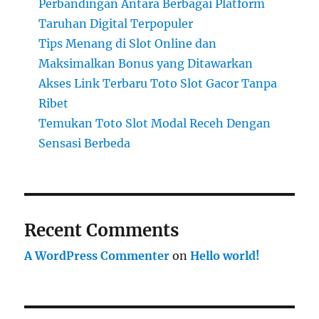
Perbandingan Antara Berbagai Platform
Taruhan Digital Terpopuler
Tips Menang di Slot Online dan
Maksimalkan Bonus yang Ditawarkan
Akses Link Terbaru Toto Slot Gacor Tanpa
Ribet
Temukan Toto Slot Modal Receh Dengan
Sensasi Berbeda
Recent Comments
A WordPress Commenter
on
Hello world!