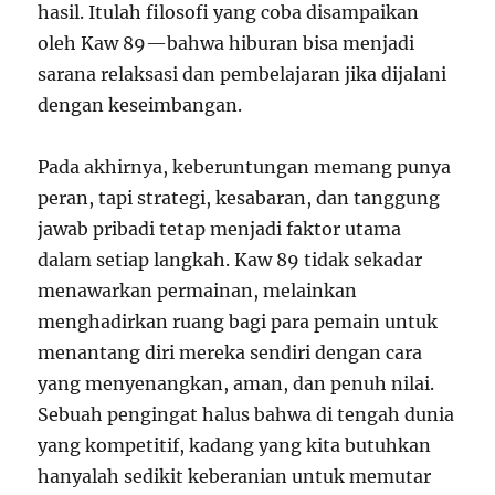
hasil. Itulah filosofi yang coba disampaikan
oleh Kaw 89—bahwa hiburan bisa menjadi
sarana relaksasi dan pembelajaran jika dijalani
dengan keseimbangan.
Pada akhirnya, keberuntungan memang punya
peran, tapi strategi, kesabaran, dan tanggung
jawab pribadi tetap menjadi faktor utama
dalam setiap langkah. Kaw 89 tidak sekadar
menawarkan permainan, melainkan
menghadirkan ruang bagi para pemain untuk
menantang diri mereka sendiri dengan cara
yang menyenangkan, aman, dan penuh nilai.
Sebuah pengingat halus bahwa di tengah dunia
yang kompetitif, kadang yang kita butuhkan
hanyalah sedikit keberanian untuk memutar