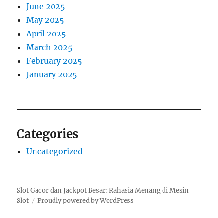
June 2025
May 2025
April 2025
March 2025
February 2025
January 2025
Categories
Uncategorized
Slot Gacor dan Jackpot Besar: Rahasia Menang di Mesin
Slot
Proudly powered by WordPress