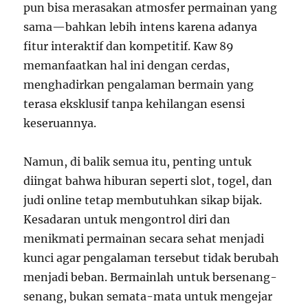
pun bisa merasakan atmosfer permainan yang
sama—bahkan lebih intens karena adanya
fitur interaktif dan kompetitif. Kaw 89
memanfaatkan hal ini dengan cerdas,
menghadirkan pengalaman bermain yang
terasa eksklusif tanpa kehilangan esensi
keseruannya.
Namun, di balik semua itu, penting untuk
diingat bahwa hiburan seperti slot, togel, dan
judi online tetap membutuhkan sikap bijak.
Kesadaran untuk mengontrol diri dan
menikmati permainan secara sehat menjadi
kunci agar pengalaman tersebut tidak berubah
menjadi beban. Bermainlah untuk bersenang-
senang, bukan semata-mata untuk mengejar