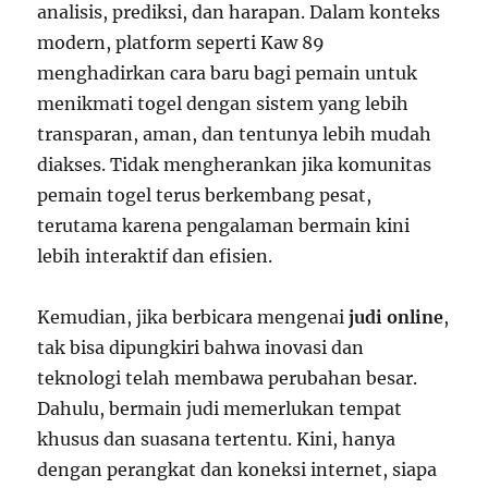
analisis, prediksi, dan harapan. Dalam konteks
modern, platform seperti Kaw 89
menghadirkan cara baru bagi pemain untuk
menikmati togel dengan sistem yang lebih
transparan, aman, dan tentunya lebih mudah
diakses. Tidak mengherankan jika komunitas
pemain togel terus berkembang pesat,
terutama karena pengalaman bermain kini
lebih interaktif dan efisien.
Kemudian, jika berbicara mengenai
judi online
,
tak bisa dipungkiri bahwa inovasi dan
teknologi telah membawa perubahan besar.
Dahulu, bermain judi memerlukan tempat
khusus dan suasana tertentu. Kini, hanya
dengan perangkat dan koneksi internet, siapa