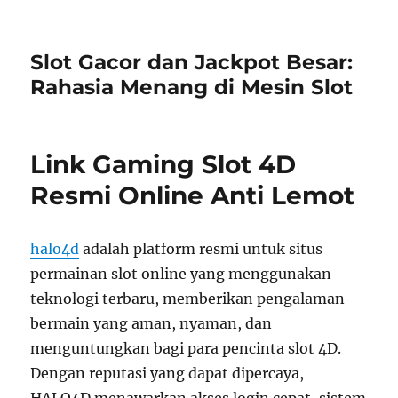
Slot Gacor dan Jackpot Besar:
Rahasia Menang di Mesin Slot
Link Gaming Slot 4D
Resmi Online Anti Lemot
halo4d
adalah platform resmi untuk situs
permainan slot online yang menggunakan
teknologi terbaru, memberikan pengalaman
bermain yang aman, nyaman, dan
menguntungkan bagi para pencinta slot 4D.
Dengan reputasi yang dapat dipercaya,