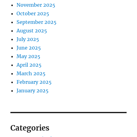
November 2025
October 2025
September 2025
August 2025
July 2025
June 2025
May 2025
April 2025
March 2025
February 2025
January 2025
Categories