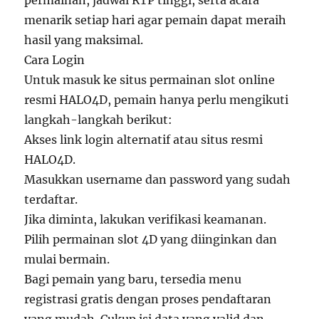
permainan, jadwal RTP tinggi, serta acara
menarik setiap hari agar pemain dapat meraih
hasil yang maksimal.
Cara Login
Untuk masuk ke situs permainan slot online
resmi HALO4D, pemain hanya perlu mengikuti
langkah-langkah berikut:
Akses link login alternatif atau situs resmi
HALO4D.
Masukkan username dan password yang sudah
terdaftar.
Jika diminta, lakukan verifikasi keamanan.
Pilih permainan slot 4D yang diinginkan dan
mulai bermain.
Bagi pemain yang baru, tersedia menu
registrasi gratis dengan proses pendaftaran