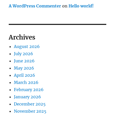
A WordPress Commenter
on
Hello world!
Archives
August 2026
July 2026
June 2026
May 2026
April 2026
March 2026
February 2026
January 2026
December 2025
November 2025