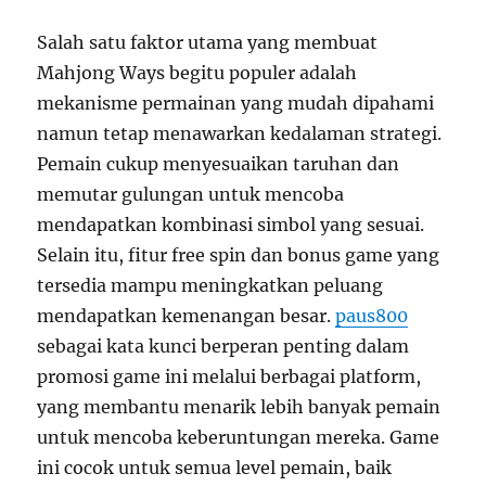
Salah satu faktor utama yang membuat
Mahjong Ways begitu populer adalah
mekanisme permainan yang mudah dipahami
namun tetap menawarkan kedalaman strategi.
Pemain cukup menyesuaikan taruhan dan
memutar gulungan untuk mencoba
mendapatkan kombinasi simbol yang sesuai.
Selain itu, fitur free spin dan bonus game yang
tersedia mampu meningkatkan peluang
mendapatkan kemenangan besar.
paus800
sebagai kata kunci berperan penting dalam
promosi game ini melalui berbagai platform,
yang membantu menarik lebih banyak pemain
untuk mencoba keberuntungan mereka. Game
ini cocok untuk semua level pemain, baik