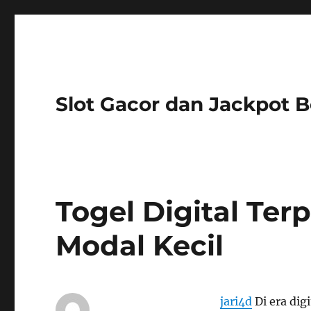
Slot Gacor dan Jackpot B
Togel Digital Ter
Modal Kecil
jari4d
Di era dig