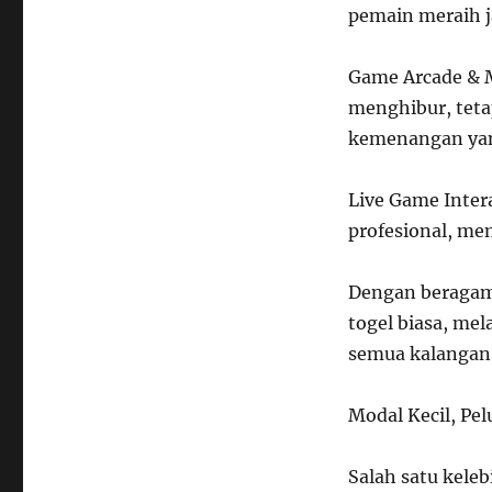
pemain meraih j
Game Arcade & M
menghibur, teta
kemenangan yan
Live Game Inter
profesional, me
Dengan beragam 
togel biasa, mel
semua kalangan
Modal Kecil, Pe
Salah satu kele