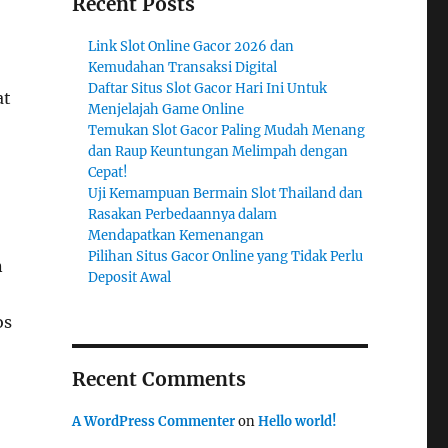
Recent Posts
Link Slot Online Gacor 2026 dan
Kemudahan Transaksi Digital
Daftar Situs Slot Gacor Hari Ini Untuk
at
Menjelajah Game Online
Temukan Slot Gacor Paling Mudah Menang
dan Raup Keuntungan Melimpah dengan
Cepat!
Uji Kemampuan Bermain Slot Thailand dan
Rasakan Perbedaannya dalam
Mendapatkan Kemenangan
Pilihan Situs Gacor Online yang Tidak Perlu
n
Deposit Awal
os
Recent Comments
A WordPress Commenter
on
Hello world!