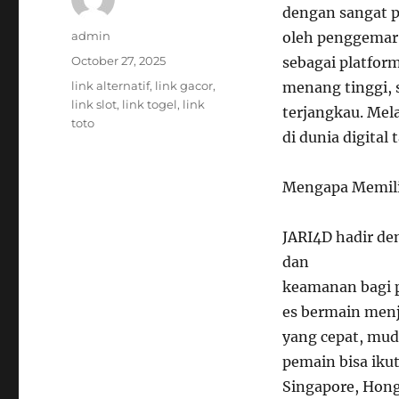
dengan sangat p
Author
admin
oleh penggemar 
Posted
October 27, 2025
sebagai platfor
on
Tags
link alternatif
,
link gacor
,
menang tinggi, 
link slot
,
link togel
,
link
terjangkau. Mel
toto
di dunia digita
Mengapa Memili
JARI4D hadir d
dan
keamanan bagi p
es bermain men
yang cepat, mud
pemain bisa ikut
Singapore, Hon