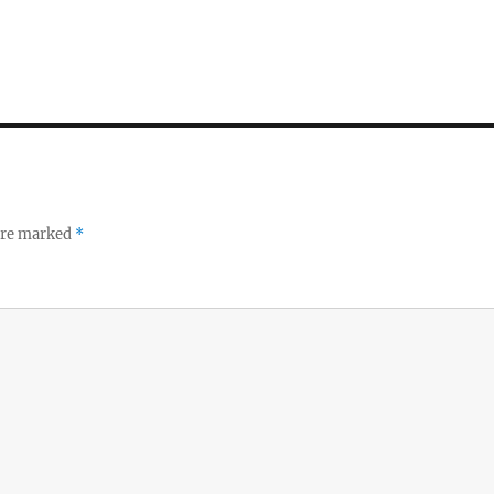
 are marked
*