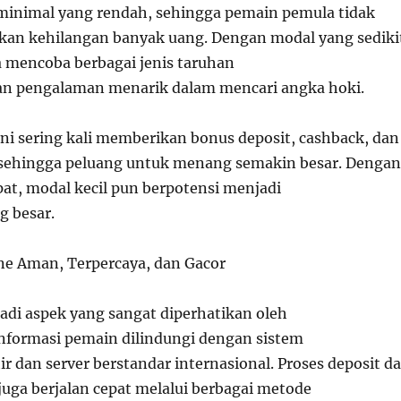
minimal yang rendah, sehingga pemain pemula tidak
akan kehilangan banyak uang. Dengan modal yang sediki
 mencoba berbagai jenis taruhan
n pengalaman menarik dalam mencari angka hoki.
s ini sering kali memberikan bonus deposit, cashback, dan
, sehingga peluang untuk menang semakin besar. Dengan
pat, modal kecil pun berpotensi menjadi
 besar.
ine Aman, Terpercaya, dan Gacor
i aspek yang sangat diperhatikan oleh
nformasi pemain dilindungi dengan sistem
r dan server berstandar internasional. Proses deposit d
juga berjalan cepat melalui berbagai metode