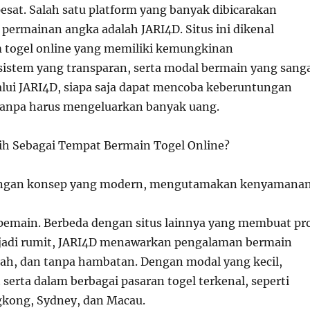
esat. Salah satu platform yang banyak dibicarakan
permainan angka adalah JARI4D. Situs ini dikenal
m togel online yang memiliki kemungkinan
sistem yang transparan, serta modal bermain yang sang
alui JARI4D, siapa saja dapat mencoba keberuntungan
l tanpa harus mengeluarkan banyak uang.
h Sebagai Tempat Bermain Togel Online?
engan konsep yang modern, mengutamakan kenyamana
emain. Berbeda dengan situs lainnya yang membuat pr
jadi rumit, JARI4D menawarkan pengalaman bermain
ah, dan tanpa hambatan. Dengan modal yang kecil,
 serta dalam berbagai pasaran togel terkenal, seperti
gkong, Sydney, dan Macau.