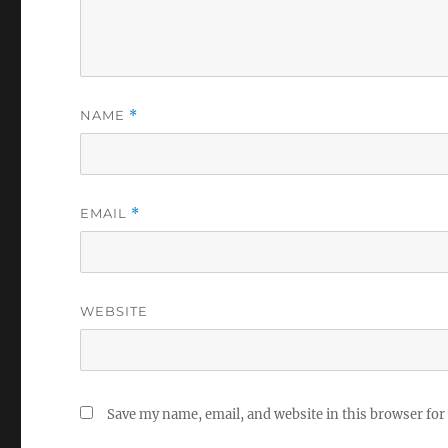
NAME
*
EMAIL
*
WEBSITE
Save my name, email, and website in this browser for