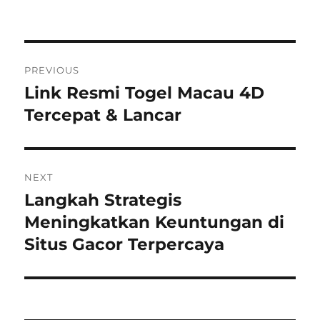
Post
PREVIOUS
navigation
Link Resmi Togel Macau 4D
Previous
post:
Tercepat & Lancar
NEXT
Langkah Strategis
Next
post:
Meningkatkan Keuntungan di
Situs Gacor Terpercaya