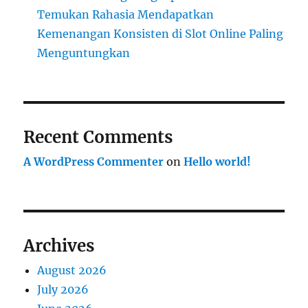
Temukan Rahasia Mendapatkan
Kemenangan Konsisten di Slot Online Paling
Menguntungkan
Recent Comments
A WordPress Commenter
on
Hello world!
Archives
August 2026
July 2026