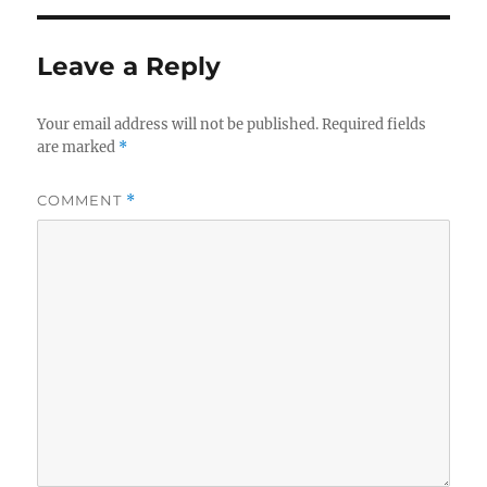
Leave a Reply
Your email address will not be published.
Required fields
are marked
*
COMMENT
*