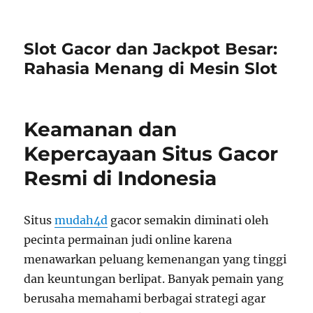
Slot Gacor dan Jackpot Besar:
Rahasia Menang di Mesin Slot
Keamanan dan
Kepercayaan Situs Gacor
Resmi di Indonesia
Situs
mudah4d
gacor semakin diminati oleh
pecinta permainan judi online karena
menawarkan peluang kemenangan yang tinggi
dan keuntungan berlipat. Banyak pemain yang
berusaha memahami berbagai strategi agar