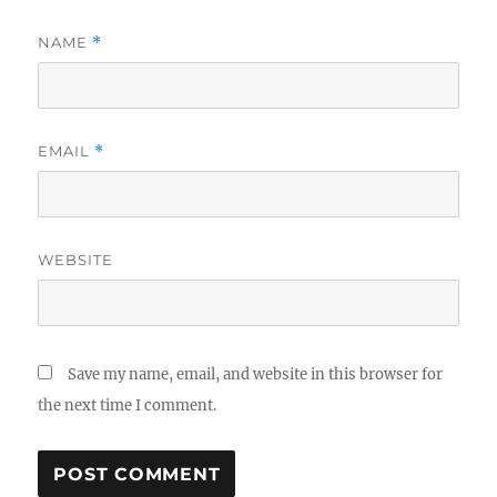
NAME
*
EMAIL
*
WEBSITE
Save my name, email, and website in this browser for
the next time I comment.