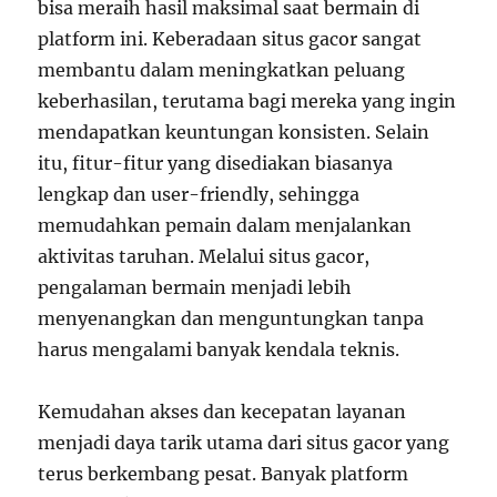
bisa meraih hasil maksimal saat bermain di
platform ini. Keberadaan situs gacor sangat
membantu dalam meningkatkan peluang
keberhasilan, terutama bagi mereka yang ingin
mendapatkan keuntungan konsisten. Selain
itu, fitur-fitur yang disediakan biasanya
lengkap dan user-friendly, sehingga
memudahkan pemain dalam menjalankan
aktivitas taruhan. Melalui situs gacor,
pengalaman bermain menjadi lebih
menyenangkan dan menguntungkan tanpa
harus mengalami banyak kendala teknis.
Kemudahan akses dan kecepatan layanan
menjadi daya tarik utama dari situs gacor yang
terus berkembang pesat. Banyak platform