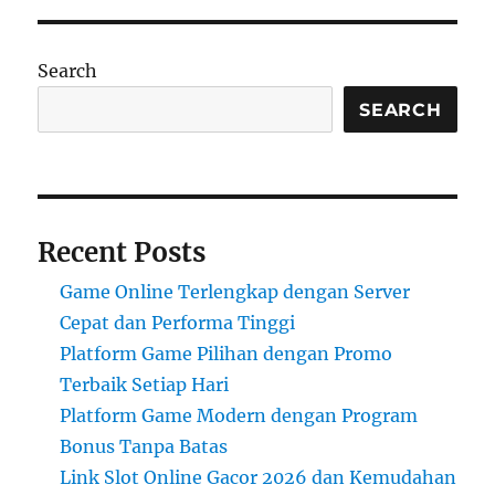
Jadi
Drama:
Antara
Search
Realita,
Keberuntun
SEARCH
dan
Pilihan
yang
Tak
Terduga
Recent Posts
Game Online Terlengkap dengan Server
Cepat dan Performa Tinggi
Platform Game Pilihan dengan Promo
Terbaik Setiap Hari
Platform Game Modern dengan Program
Bonus Tanpa Batas
Link Slot Online Gacor 2026 dan Kemudahan