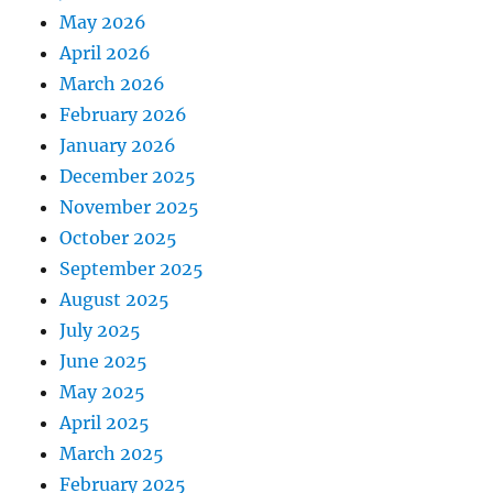
May 2026
April 2026
March 2026
February 2026
January 2026
December 2025
November 2025
October 2025
September 2025
August 2025
July 2025
June 2025
May 2025
April 2025
March 2025
February 2025