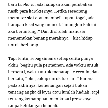
baru
Euphoria
, ada harapan akan perubahan
nasib para karakternya. Ketika seseorang
memutar
slot
atau membeli kupon
togel
, ada
harapan kecil yang muncul: “mungkin kali ini
aku beruntung.” Dan di situlah manusia
menemukan benang merahnya—kita hidup
untuk berharap.
Tapi tentu, sebagaimana setiap cerita punya
akhir, begitu pula permainan. Ada waktu untuk
berhenti, waktu untuk menatap ke cermin, dan
berkata, “oke, cukup untuk hari ini.” Karena
pada akhirnya, kemenangan sejati bukan
tentang angka di layar atau jumlah hadiah, tapi
tentang kemampuan menikmati prosesnya
tanpa kehilangan kendali.