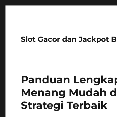
Slot Gacor dan Jackpot B
Panduan Lengkap
Menang Mudah d
Strategi Terbaik