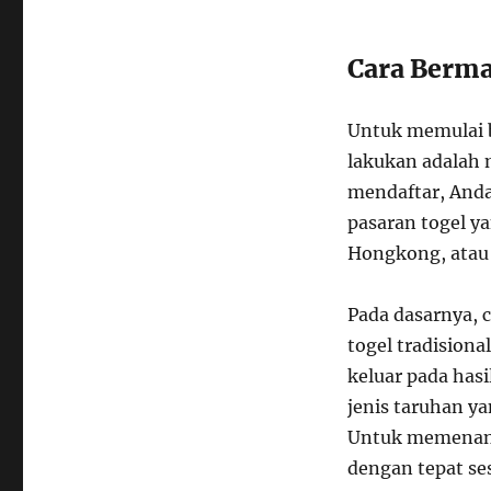
Cara Berma
Untuk memulai 
lakukan adalah m
mendaftar, Anda
pasaran togel ya
Hongkong, atau 
Pada dasarnya, 
togel tradision
keluar pada hasi
jenis taruhan ya
Untuk memenang
dengan tepat ses