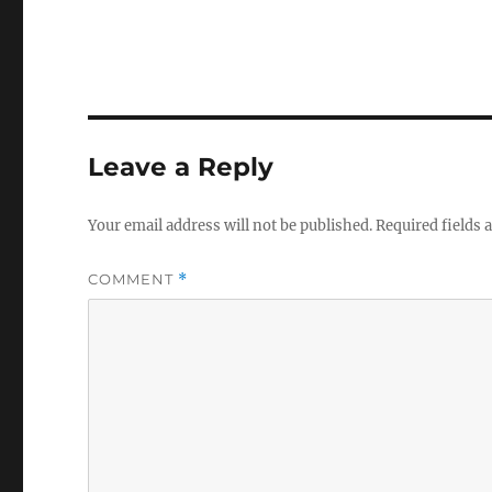
Leave a Reply
Your email address will not be published.
Required fields
COMMENT
*