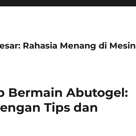
esar: Rahasia Menang di Mesin
 Bermain Abutogel:
engan Tips dan