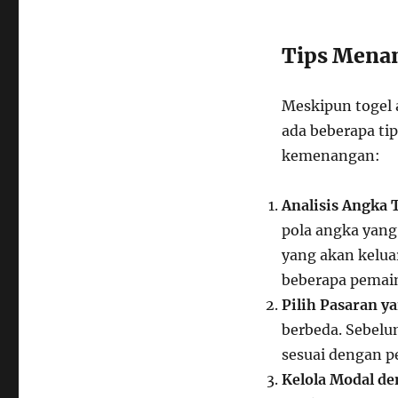
Tips Mena
Meskipun togel
ada beberapa t
kemenangan:
Analisis Angka 
pola angka yan
yang akan kelua
beberapa pemain 
Pilih Pasaran y
berbeda. Sebelu
sesuai dengan 
Kelola Modal de