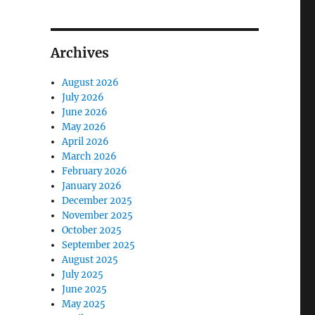
Archives
August 2026
July 2026
June 2026
May 2026
April 2026
March 2026
February 2026
January 2026
December 2025
November 2025
October 2025
September 2025
August 2025
July 2025
June 2025
May 2025