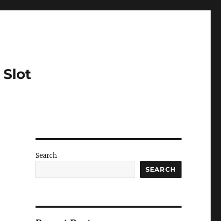
 Slot
Search
SEARCH