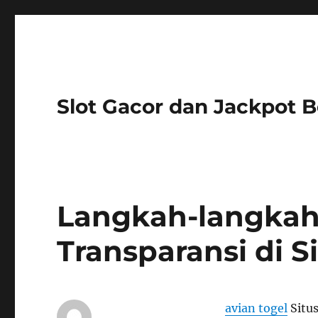
Slot Gacor dan Jackpot B
Langkah-langka
Transparansi di S
avian togel
Situs