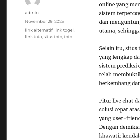
online yang men
Author
admin
sistem terperca
Posted
November 29, 2025
dan menguntungk
on
Tags
link alternatif
,
link togel
,
utama, sehingga
link toto
,
situs toto
,
toto
Selain itu, situ
yang lengkap da
sistem prediksi
telah membuktik
berkembang dan 
Fitur live chat
solusi cepat at
yang user-frien
Dengan demikia
khawatir kendal