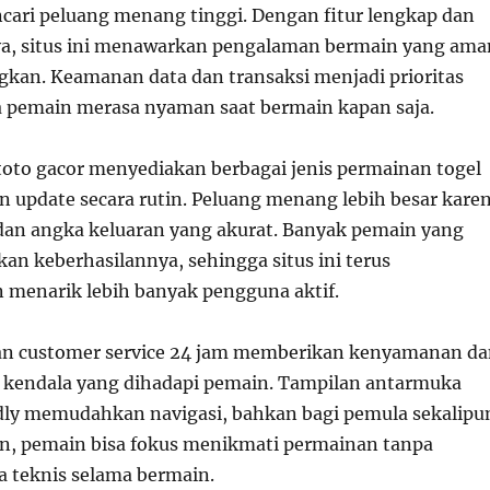
cari peluang menang tinggi. Dengan fitur lengkap dan
ya, situs ini menawarkan pengalaman bermain yang ama
an. Keamanan data dan transaksi menjadi prioritas
 pemain merasa nyaman saat bermain kapan saja.
s toto gacor menyediakan berbagai jenis permainan togel
n update secara rutin. Peluang menang lebih besar kare
 dan angka keluaran yang akurat. Banyak pemain yang
an keberhasilannya, sehingga situs ini terus
menarik lebih banyak pengguna aktif.
 dan customer service 24 jam memberikan kenyamanan d
as kendala yang dihadapi pemain. Tampilan antarmuka
dly memudahkan navigasi, bahkan bagi pemula sekalipu
n, pemain bisa fokus menikmati permainan tanpa
a teknis selama bermain.