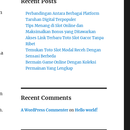
Recent Posts
n
Perbandingan Antara Berbagai Platform
Taruhan Digital Terpopuler
Tips Menang di Slot Online dan
Maksimalkan Bonus yang Ditawarkan
Akses Link Terbaru Toto Slot Gacor Tanpa
Ribet
Temukan Toto Slot Modal Receh Dengan
na
Sensasi Berbeda
Bermain Game Online Dengan Koleksi
Permainan Yang Lengkap
an
Recent Comments
n.
A WordPress Commenter
on
Hello world!