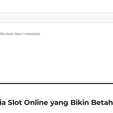
 the next time I comment.
a Slot Online yang Bikin Beta