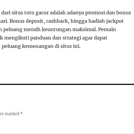
 dari situs toto gacor adalah adanya promosi dan bonus
ari. Bonus deposit, cashback, hingga hadiah jackpot
 peluang meraih keuntungan maksimal. Pemain
k mengikuti panduan dan strategi agar dapat
eluang kemenangan di situs ini.
 are marked
*