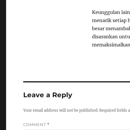
Keunggulan lain
menarik setiap h
besar menambah
disarankan untu
memaksimalkan p
Leave a Reply
Your email address will not be published.
Required fields
COMMENT
*