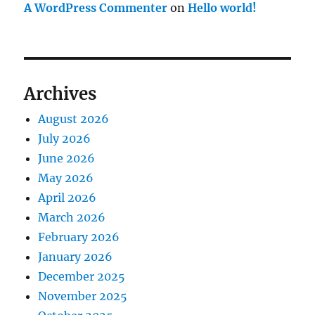
A WordPress Commenter
on
Hello world!
Archives
August 2026
July 2026
June 2026
May 2026
April 2026
March 2026
February 2026
January 2026
December 2025
November 2025