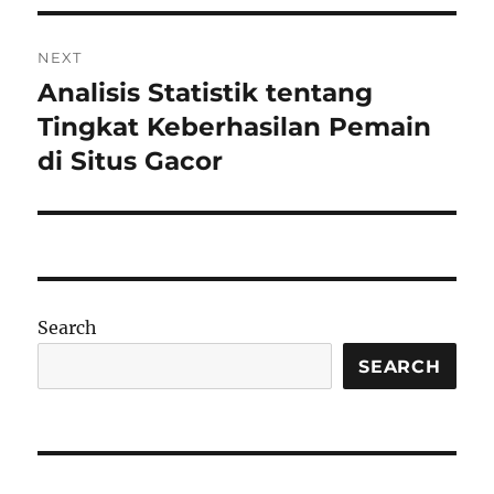
NEXT
Analisis Statistik tentang
Next
post:
Tingkat Keberhasilan Pemain
di Situs Gacor
Search
SEARCH