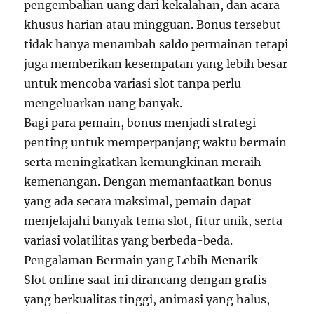
pengembalian uang dari kekalahan, dan acara
khusus harian atau mingguan. Bonus tersebut
tidak hanya menambah saldo permainan tetapi
juga memberikan kesempatan yang lebih besar
untuk mencoba variasi slot tanpa perlu
mengeluarkan uang banyak.
Bagi para pemain, bonus menjadi strategi
penting untuk memperpanjang waktu bermain
serta meningkatkan kemungkinan meraih
kemenangan. Dengan memanfaatkan bonus
yang ada secara maksimal, pemain dapat
menjelajahi banyak tema slot, fitur unik, serta
variasi volatilitas yang berbeda-beda.
Pengalaman Bermain yang Lebih Menarik
Slot online saat ini dirancang dengan grafis
yang berkualitas tinggi, animasi yang halus,