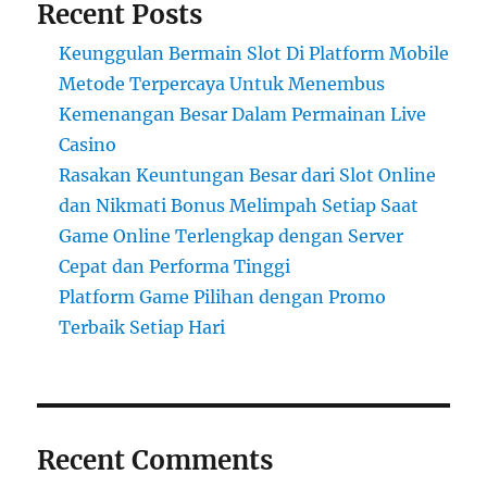
Recent Posts
Keunggulan Bermain Slot Di Platform Mobile
Metode Terpercaya Untuk Menembus
Kemenangan Besar Dalam Permainan Live
Casino
Rasakan Keuntungan Besar dari Slot Online
dan Nikmati Bonus Melimpah Setiap Saat
Game Online Terlengkap dengan Server
Cepat dan Performa Tinggi
Platform Game Pilihan dengan Promo
Terbaik Setiap Hari
Recent Comments