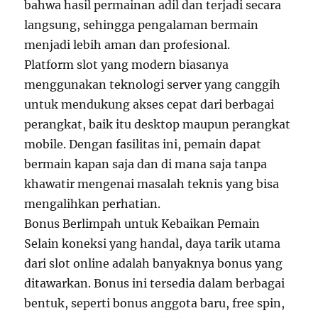
bahwa hasil permainan adil dan terjadi secara
langsung, sehingga pengalaman bermain
menjadi lebih aman dan profesional.
Platform slot yang modern biasanya
menggunakan teknologi server yang canggih
untuk mendukung akses cepat dari berbagai
perangkat, baik itu desktop maupun perangkat
mobile. Dengan fasilitas ini, pemain dapat
bermain kapan saja dan di mana saja tanpa
khawatir mengenai masalah teknis yang bisa
mengalihkan perhatian.
Bonus Berlimpah untuk Kebaikan Pemain
Selain koneksi yang handal, daya tarik utama
dari slot online adalah banyaknya bonus yang
ditawarkan. Bonus ini tersedia dalam berbagai
bentuk, seperti bonus anggota baru, free spin,