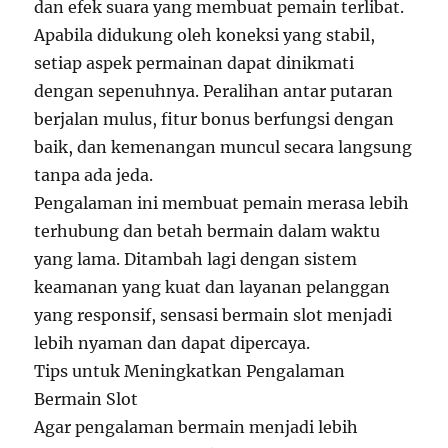
dan efek suara yang membuat pemain terlibat.
Apabila didukung oleh koneksi yang stabil,
setiap aspek permainan dapat dinikmati
dengan sepenuhnya. Peralihan antar putaran
berjalan mulus, fitur bonus berfungsi dengan
baik, dan kemenangan muncul secara langsung
tanpa ada jeda.
Pengalaman ini membuat pemain merasa lebih
terhubung dan betah bermain dalam waktu
yang lama. Ditambah lagi dengan sistem
keamanan yang kuat dan layanan pelanggan
yang responsif, sensasi bermain slot menjadi
lebih nyaman dan dapat dipercaya.
Tips untuk Meningkatkan Pengalaman
Bermain Slot
Agar pengalaman bermain menjadi lebih