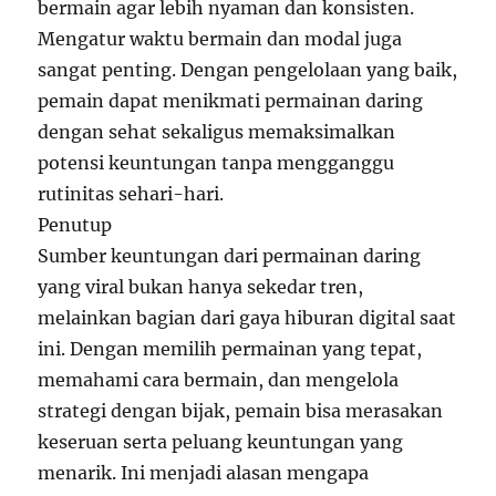
bermain agar lebih nyaman dan konsisten.
Mengatur waktu bermain dan modal juga
sangat penting. Dengan pengelolaan yang baik,
pemain dapat menikmati permainan daring
dengan sehat sekaligus memaksimalkan
potensi keuntungan tanpa mengganggu
rutinitas sehari-hari.
Penutup
Sumber keuntungan dari permainan daring
yang viral bukan hanya sekedar tren,
melainkan bagian dari gaya hiburan digital saat
ini. Dengan memilih permainan yang tepat,
memahami cara bermain, dan mengelola
strategi dengan bijak, pemain bisa merasakan
keseruan serta peluang keuntungan yang
menarik. Ini menjadi alasan mengapa