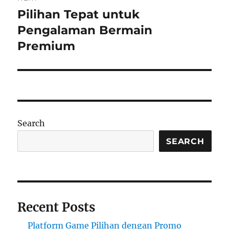
Pilihan Tepat untuk
Next
post:
Pengalaman Bermain
Premium
Search
SEARCH
Recent Posts
Platform Game Pilihan dengan Promo