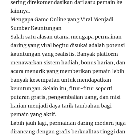
sering direkomendasikan dari satu pemain ke
lainnya.
Mengapa Game Online yang Viral Menjadi
Sumber Keuntungan
Salah satu alasan utama mengapa permainan
daring yang viral begitu disukai adalah potensi
keuntungan yang realistis. Banyak platform
menawarkan sistem hadiah, bonus harian, dan
acara menarik yang memberikan pemain lebih
banyak kesempatan untuk mendapatkan
keuntungan. Selain itu, fitur-fitur seperti
putaran gratis, pengembalian uang, dan misi
harian menjadi daya tarik tambahan bagi
pemain yang aktif.
Lebih jauh lagi, permainan daring modern juga
dirancang dengan grafis berkualitas tinggi dan