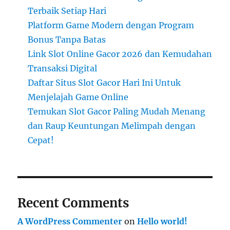
Terbaik Setiap Hari
Platform Game Modern dengan Program
Bonus Tanpa Batas
Link Slot Online Gacor 2026 dan Kemudahan
Transaksi Digital
Daftar Situs Slot Gacor Hari Ini Untuk
Menjelajah Game Online
Temukan Slot Gacor Paling Mudah Menang
dan Raup Keuntungan Melimpah dengan
Cepat!
Recent Comments
A WordPress Commenter
on
Hello world!