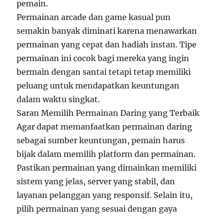
pemain.
Permainan arcade dan game kasual pun
semakin banyak diminati karena menawarkan
permainan yang cepat dan hadiah instan. Tipe
permainan ini cocok bagi mereka yang ingin
bermain dengan santai tetapi tetap memiliki
peluang untuk mendapatkan keuntungan
dalam waktu singkat.
Saran Memilih Permainan Daring yang Terbaik
Agar dapat memanfaatkan permainan daring
sebagai sumber keuntungan, pemain harus
bijak dalam memilih platform dan permainan.
Pastikan permainan yang dimainkan memiliki
sistem yang jelas, server yang stabil, dan
layanan pelanggan yang responsif. Selain itu,
pilih permainan yang sesuai dengan gaya