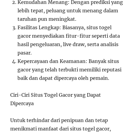
Kemudahan Menang: Dengan prediksi yang
lebih tepat, peluang untuk menang dalam
taruhan pun meningkat.
Fasilitas Lengkap: Biasanya, situs togel
gacor menyediakan fitur-fitur seperti data
hasil pengeluaran, live draw, serta analisis
pasar.
Kepercayaan dan Keamanan: Banyak situs
gacor yang telah terbukti memiliki reputasi
baik dan dapat dipercaya oleh pemain.
Ciri-Ciri Situs Togel Gacor yang Dapat
Dipercaya
Untuk terhindar dari penipuan dan tetap
menikmati manfaat dari situs togel gacor,