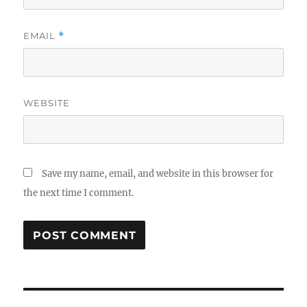
EMAIL
*
WEBSITE
Save my name, email, and website in this browser for
the next time I comment.
Post