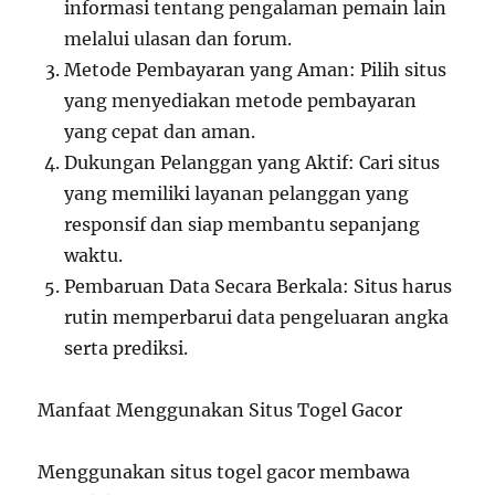
informasi tentang pengalaman pemain lain
melalui ulasan dan forum.
Metode Pembayaran yang Aman: Pilih situs
yang menyediakan metode pembayaran
yang cepat dan aman.
Dukungan Pelanggan yang Aktif: Cari situs
yang memiliki layanan pelanggan yang
responsif dan siap membantu sepanjang
waktu.
Pembaruan Data Secara Berkala: Situs harus
rutin memperbarui data pengeluaran angka
serta prediksi.
Manfaat Menggunakan Situs Togel Gacor
Menggunakan situs togel gacor membawa