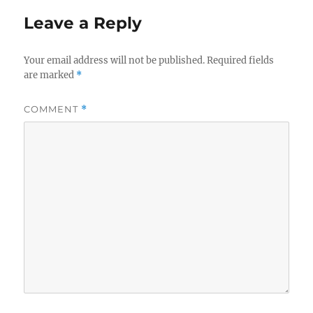
Leave a Reply
Your email address will not be published.
Required fields
are marked
*
COMMENT
*