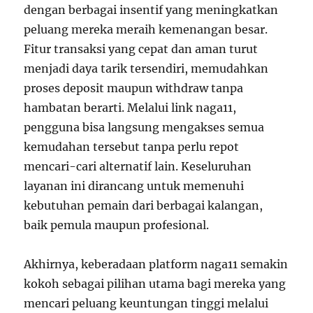
dengan berbagai insentif yang meningkatkan
peluang mereka meraih kemenangan besar.
Fitur transaksi yang cepat dan aman turut
menjadi daya tarik tersendiri, memudahkan
proses deposit maupun withdraw tanpa
hambatan berarti. Melalui link naga11,
pengguna bisa langsung mengakses semua
kemudahan tersebut tanpa perlu repot
mencari-cari alternatif lain. Keseluruhan
layanan ini dirancang untuk memenuhi
kebutuhan pemain dari berbagai kalangan,
baik pemula maupun profesional.
Akhirnya, keberadaan platform naga11 semakin
kokoh sebagai pilihan utama bagi mereka yang
mencari peluang keuntungan tinggi melalui