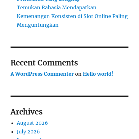
Temukan Rahasia Mendapatkan
Kemenangan Konsisten di Slot Online Paling
Menguntungkan
Recent Comments
A WordPress Commenter
on
Hello world!
Archives
August 2026
July 2026