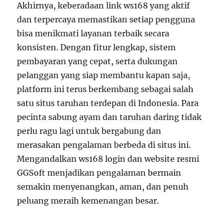
Akhirnya, keberadaan link ws168 yang aktif
dan terpercaya memastikan setiap pengguna
bisa menikmati layanan terbaik secara
konsisten. Dengan fitur lengkap, sistem
pembayaran yang cepat, serta dukungan
pelanggan yang siap membantu kapan saja,
platform ini terus berkembang sebagai salah
satu situs taruhan terdepan di Indonesia. Para
pecinta sabung ayam dan taruhan daring tidak
perlu ragu lagi untuk bergabung dan
merasakan pengalaman berbeda di situs ini.
Mengandalkan ws168 login dan website resmi
GGSoft menjadikan pengalaman bermain
semakin menyenangkan, aman, dan penuh
peluang meraih kemenangan besar.