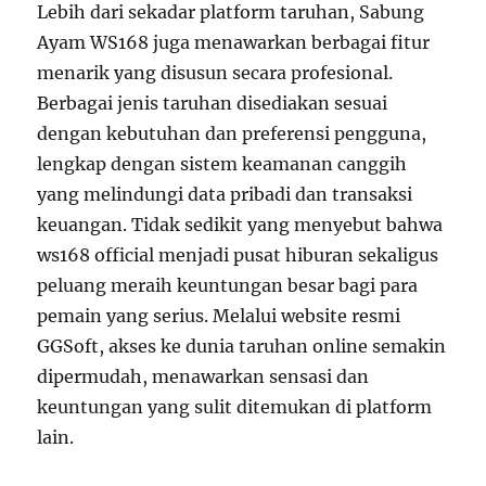
Lebih dari sekadar platform taruhan, Sabung
Ayam WS168 juga menawarkan berbagai fitur
menarik yang disusun secara profesional.
Berbagai jenis taruhan disediakan sesuai
dengan kebutuhan dan preferensi pengguna,
lengkap dengan sistem keamanan canggih
yang melindungi data pribadi dan transaksi
keuangan. Tidak sedikit yang menyebut bahwa
ws168 official menjadi pusat hiburan sekaligus
peluang meraih keuntungan besar bagi para
pemain yang serius. Melalui website resmi
GGSoft, akses ke dunia taruhan online semakin
dipermudah, menawarkan sensasi dan
keuntungan yang sulit ditemukan di platform
lain.