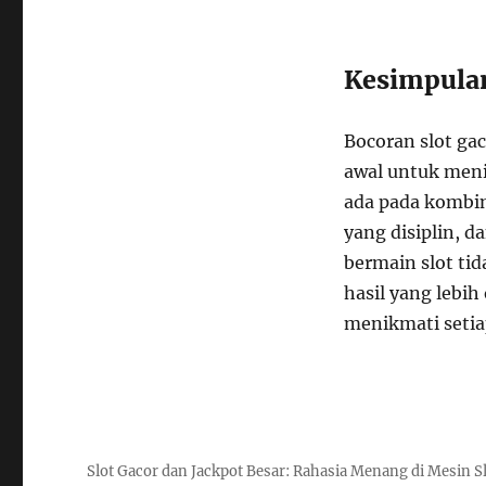
Kesimpula
Bocoran slot gac
awal untuk men
ada pada kombin
yang disiplin, d
bermain slot tid
hasil yang lebih
menikmati setia
Slot Gacor dan Jackpot Besar: Rahasia Menang di Mesin S