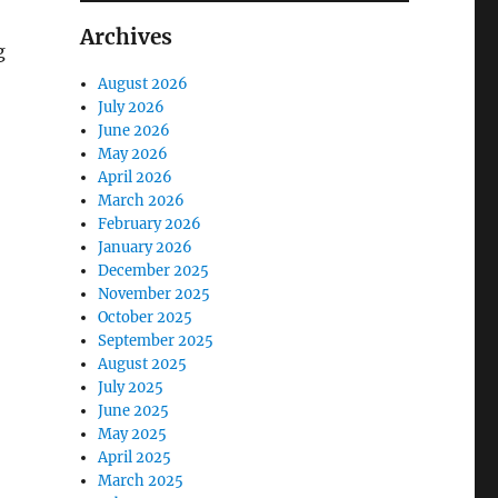
Archives
g
August 2026
July 2026
June 2026
May 2026
April 2026
March 2026
February 2026
January 2026
December 2025
November 2025
October 2025
September 2025
August 2025
July 2025
June 2025
May 2025
April 2025
March 2025