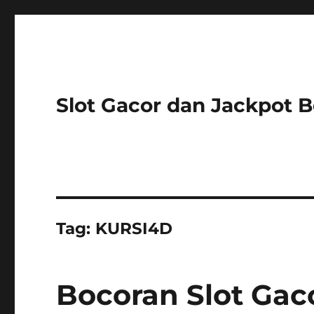
Slot Gacor dan Jackpot B
Tag:
KURSI4D
Bocoran Slot Gaco