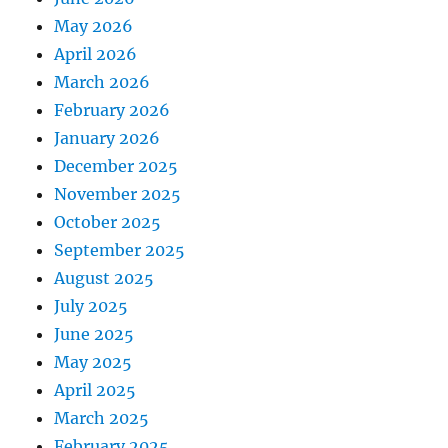
May 2026
April 2026
March 2026
February 2026
January 2026
December 2025
November 2025
October 2025
September 2025
August 2025
July 2025
June 2025
May 2025
April 2025
March 2025
February 2025