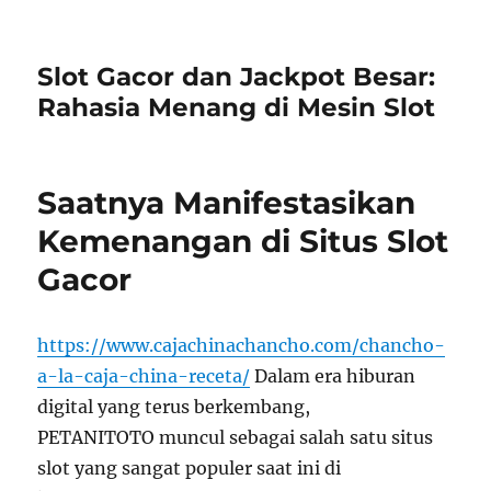
Slot Gacor dan Jackpot Besar:
Rahasia Menang di Mesin Slot
Saatnya Manifestasikan
Kemenangan di Situs Slot
Gacor
https://www.cajachinachancho.com/chancho-
a-la-caja-china-receta/
Dalam era hiburan
digital yang terus berkembang,
PETANITOTO muncul sebagai salah satu situs
slot yang sangat populer saat ini di