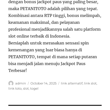
dengan bonus jackpot paus yang paling besar,
maka PETANITOTO adalah pilihan yang tepat.
Kombinasi antara RTP tinggi, bonus melimpah,
keamanan maksimal, dan pelayanan
profesional menjadikannya salah satu platform
slot online terbaik di Indonesia.
Bersiaplah untuk merasakan sensasi spin
kemenangan yang luar biasa hanya di
PETANITOTO, tempat di mana setiap putaran
bisa menjadi jalan menuju Jackpot Paus
Terbesar!
Author
Posted
Tags
admin
October 14, 2025
link alternatif
,
link slot
,
on
link toto
,
slot
,
togel