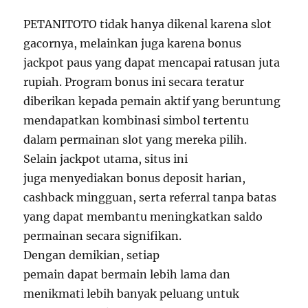
PETANITOTO tidak hanya dikenal karena slot
gacornya, melainkan juga karena bonus
jackpot paus yang dapat mencapai ratusan juta
rupiah. Program bonus ini secara teratur
diberikan kepada pemain aktif yang beruntung
mendapatkan kombinasi simbol tertentu
dalam permainan slot yang mereka pilih.
Selain jackpot utama, situs ini
juga menyediakan bonus deposit harian,
cashback mingguan, serta referral tanpa batas
yang dapat membantu meningkatkan saldo
permainan secara signifikan.
Dengan demikian, setiap
pemain dapat bermain lebih lama dan
menikmati lebih banyak peluang untuk