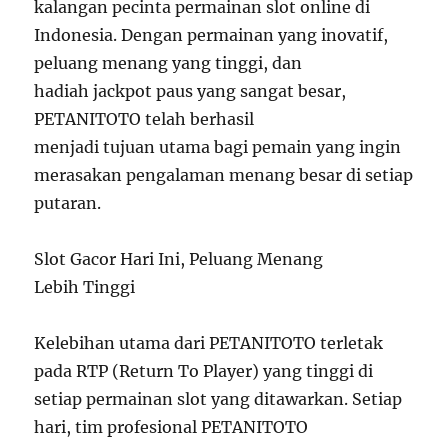
kalangan pecinta permainan slot online di
Indonesia. Dengan permainan yang inovatif,
peluang menang yang tinggi, dan
hadiah jackpot paus yang sangat besar,
PETANITOTO telah berhasil
menjadi tujuan utama bagi pemain yang ingin
merasakan pengalaman menang besar di setiap
putaran.
Slot Gacor Hari Ini, Peluang Menang
Lebih Tinggi
Kelebihan utama dari PETANITOTO terletak
pada RTP (Return To Player) yang tinggi di
setiap permainan slot yang ditawarkan. Setiap
hari, tim profesional PETANITOTO