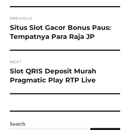
Post
PREVIOUS
navigation
Situs Slot Gacor Bonus Paus:
Previous
post:
Tempatnya Para Raja JP
NEXT
Slot QRIS Deposit Murah
Next
post:
Pragmatic Play RTP Live
Search