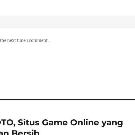
 the next time I comment.
O, Situs Game Online yang
an Bersih