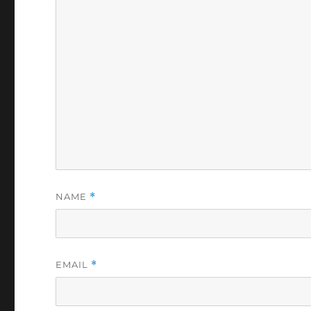
NAME
*
EMAIL
*