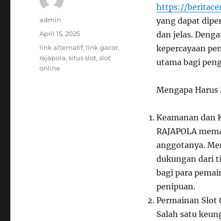
https://beritac
Author
admin
yang dapat dipe
Posted
April 15, 2025
dan jelas. Deng
on
Tags
link alternatif
,
link gacor
,
kepercayaan pen
rajapola
,
situs slot
,
slot
utama bagi peng
online
Mengapa Harus 
Keamanan dan K
RAJAPOLA memas
anggotanya. Men
dukungan dari t
bagi para pemai
penipuan.
Permainan Slot 
Salah satu keun