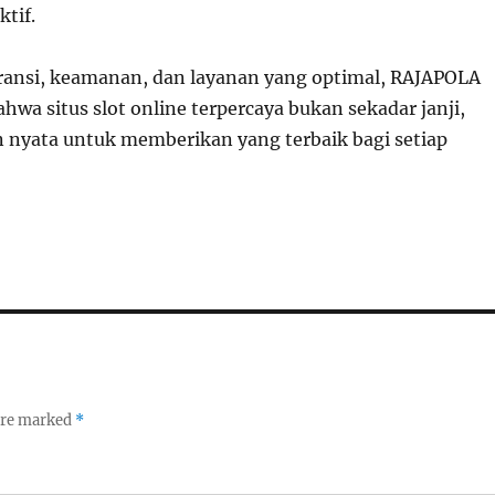
tif.
ansi, keamanan, dan layanan yang optimal, RAJAPOLA
wa situs slot online terpercaya bukan sekadar janji,
 nyata untuk memberikan yang terbaik bagi setiap
 are marked
*