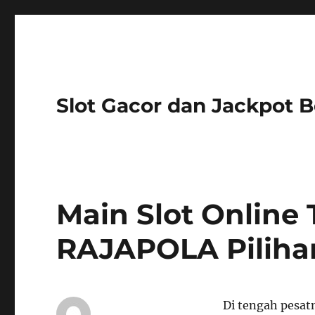
Slot Gacor dan Jackpot B
Main Slot Online
RAJAPOLA Piliha
Di tengah pesat