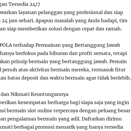
an Tersedia 24/7
arkan layanan pelanggan yang profesional dan siap
4 jam sehari. Apapun masalah yang Anda hadapi, tim
an siap memberikan solusi dengan cepat dan ramah.
OLA terhadap Permainan yang Bertanggung Jawab
hanya berfokus pada hiburan dan profit semata, tetapi
kan prinsip bermain yang bertanggung jawab. Pemain
l penuh atas aktivitas bermain mereka, termasuk fitur
n batas deposit dan waktu bermain agar tidak berlebih.
g dan Nikmati Keuntungannya
ikan kesempatan berharga bagi siapa saja yang ingin
si bermain slot online terpercaya dengan peluang besar
n pengalaman bermain yang adil. Daftarkan dirimu
kmati berbagai promosi menarik yang hanya tersedia