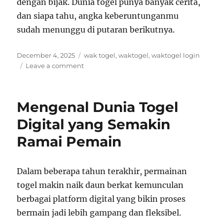
dengan bijak. Dunia togel punya banyak cerita,
dan siapa tahu, angka keberuntunganmu
sudah menunggu di putaran berikutnya.
Posted
Tags
December 4, 2025
wak togel
,
waktogel
,
waktogel login
on
on
Leave a comment
Rahasia
Seru
di
Mengenal Dunia Togel
Balik
Angka:
Digital yang Semakin
Menyelami
Ramai Pemain
Dunia
Togel
Modern
Dalam beberapa tahun terakhir, permainan
togel makin naik daun berkat kemunculan
berbagai platform digital yang bikin proses
bermain jadi lebih gampang dan fleksibel.