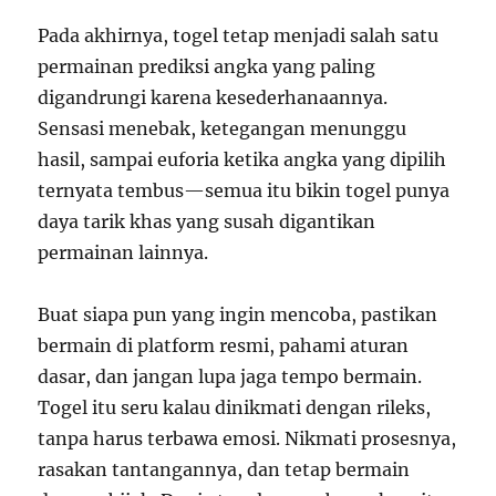
Pada akhirnya, togel tetap menjadi salah satu
permainan prediksi angka yang paling
digandrungi karena kesederhanaannya.
Sensasi menebak, ketegangan menunggu
hasil, sampai euforia ketika angka yang dipilih
ternyata tembus—semua itu bikin togel punya
daya tarik khas yang susah digantikan
permainan lainnya.
Buat siapa pun yang ingin mencoba, pastikan
bermain di platform resmi, pahami aturan
dasar, dan jangan lupa jaga tempo bermain.
Togel itu seru kalau dinikmati dengan rileks,
tanpa harus terbawa emosi. Nikmati prosesnya,
rasakan tantangannya, dan tetap bermain