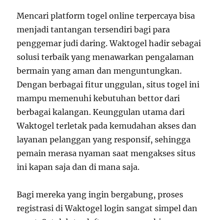
Mencari platform togel online terpercaya bisa
menjadi tantangan tersendiri bagi para
penggemar judi daring. Waktogel hadir sebagai
solusi terbaik yang menawarkan pengalaman
bermain yang aman dan menguntungkan.
Dengan berbagai fitur unggulan, situs togel ini
mampu memenuhi kebutuhan bettor dari
berbagai kalangan. Keunggulan utama dari
Waktogel terletak pada kemudahan akses dan
layanan pelanggan yang responsif, sehingga
pemain merasa nyaman saat mengakses situs
ini kapan saja dan di mana saja.
Bagi mereka yang ingin bergabung, proses
registrasi di Waktogel login sangat simpel dan