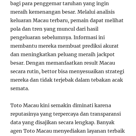
bagi para penggemar taruhan yang ingin
meraih kemenangan besar. Melalui analisis
keluaran Macau terbaru, pemain dapat melihat
pola dan tren yang muncul dari hasil
pengeluaran sebelumnya. Informasi ini
membantu mereka membuat prediksi akurat
dan meningkatkan peluang meraih jackpot
besar. Dengan memanfaatkan result Macau
secara rutin, bettor bisa menyesuaikan strategi
mereka dan tidak terjebak dalam tebakan acak
semata.
Toto Macau kini semakin diminati karena
reputasinya yang terpercaya dan transparansi
data yang disajikan secara lengkap. Banyak
agen Toto Macau menyediakan layanan terbaik