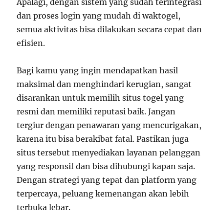
Apalagi, dengan sistem yang sudah terintegrasi
dan proses login yang mudah di waktogel,
semua aktivitas bisa dilakukan secara cepat dan
efisien.
Bagi kamu yang ingin mendapatkan hasil
maksimal dan menghindari kerugian, sangat
disarankan untuk memilih situs togel yang
resmi dan memiliki reputasi baik. Jangan
tergiur dengan penawaran yang mencurigakan,
karena itu bisa berakibat fatal. Pastikan juga
situs tersebut menyediakan layanan pelanggan
yang responsif dan bisa dihubungi kapan saja.
Dengan strategi yang tepat dan platform yang
terpercaya, peluang kemenangan akan lebih
terbuka lebar.