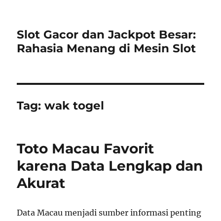
Slot Gacor dan Jackpot Besar:
Rahasia Menang di Mesin Slot
Tag:
wak togel
Toto Macau Favorit
karena Data Lengkap dan
Akurat
Data Macau menjadi sumber informasi penting