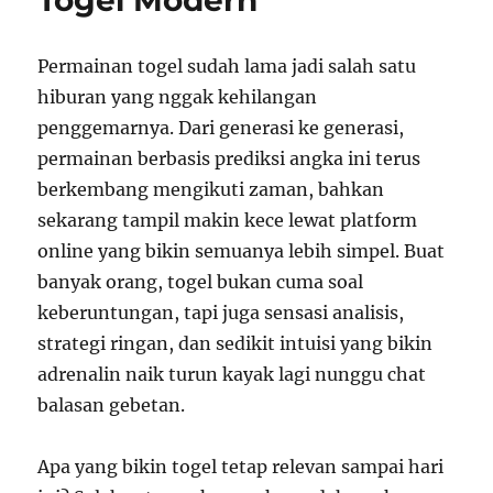
Togel Modern
Permainan togel sudah lama jadi salah satu
hiburan yang nggak kehilangan
penggemarnya. Dari generasi ke generasi,
permainan berbasis prediksi angka ini terus
berkembang mengikuti zaman, bahkan
sekarang tampil makin kece lewat platform
online yang bikin semuanya lebih simpel. Buat
banyak orang, togel bukan cuma soal
keberuntungan, tapi juga sensasi analisis,
strategi ringan, dan sedikit intuisi yang bikin
adrenalin naik turun kayak lagi nunggu chat
balasan gebetan.
Apa yang bikin togel tetap relevan sampai hari