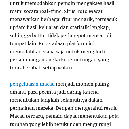
untuk memudahkan pemain mengakses hasil
resmi secara real-time. Situs Toto Macau
menawarkan berbagai fitur menarik, termasuk
update hasil keluaran dan statistik lengkap,
sehingga bettor tidak perlu repot mencari di
tempat lain. Keberadaan platform ini
memudahkan siapa saja untuk mengikuti
perkembangan angka keberuntungan yang
terus berubah setiap waktu.
pengeluaran macau
menjadi momen paling
dinanti para pecinta judi daring karena
menentukan langkah selanjutnya dalam
permainan mereka. Dengan mengetahui result
Macau terbaru, pemain dapat menentukan pola
taruhan yang lebih terukur dan mengurangi