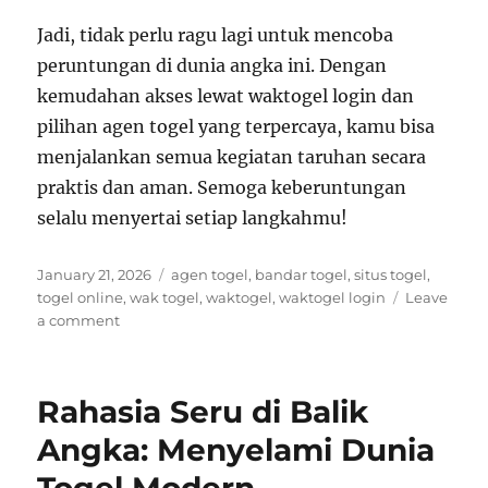
Jadi, tidak perlu ragu lagi untuk mencoba
peruntungan di dunia angka ini. Dengan
kemudahan akses lewat waktogel login dan
pilihan agen togel yang terpercaya, kamu bisa
menjalankan semua kegiatan taruhan secara
praktis dan aman. Semoga keberuntungan
selalu menyertai setiap langkahmu!
Posted
Tags
January 21, 2026
agen togel
,
bandar togel
,
situs togel
,
on
togel online
,
wak togel
,
waktogel
,
waktogel login
Leave
on
a comment
Panduan
Lengkap
Memulai
Rahasia Seru di Balik
Main
Togel
Angka: Menyelami Dunia
Buat
Pemula!