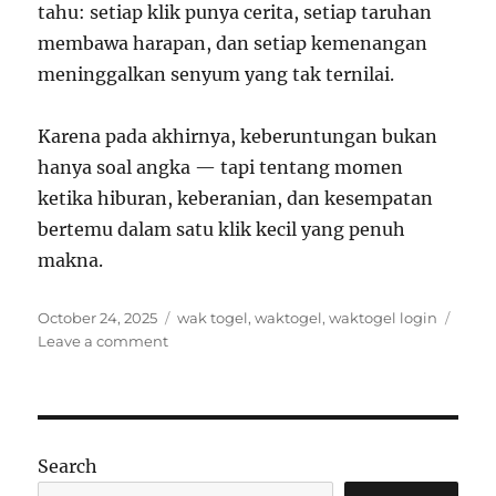
tahu: setiap klik punya cerita, setiap taruhan
membawa harapan, dan setiap kemenangan
meninggalkan senyum yang tak ternilai.
Karena pada akhirnya, keberuntungan bukan
hanya soal angka — tapi tentang momen
ketika hiburan, keberanian, dan kesempatan
bertemu dalam satu klik kecil yang penuh
makna.
Posted
Tags
October 24, 2025
wak togel
,
waktogel
,
waktogel login
on
on
Leave a comment
Kunci
Keberuntungan
Dimulai
dari
Satu
Search
Klik