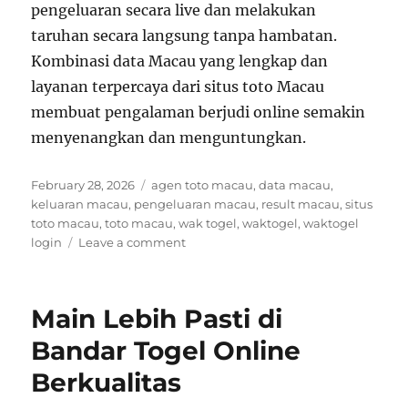
pengeluaran secara live dan melakukan
taruhan secara langsung tanpa hambatan.
Kombinasi data Macau yang lengkap dan
layanan terpercaya dari situs toto Macau
membuat pengalaman berjudi online semakin
menyenangkan dan menguntungkan.
Posted
Tags
February 28, 2026
agen toto macau
,
data macau
,
on
keluaran macau
,
pengeluaran macau
,
result macau
,
situs
toto macau
,
toto macau
,
wak togel
,
waktogel
,
waktogel
on
login
Leave a comment
Toto
Macau
Favorit
Main Lebih Pasti di
karena
Data
Bandar Togel Online
Lengkap
Berkualitas
dan
Akurat