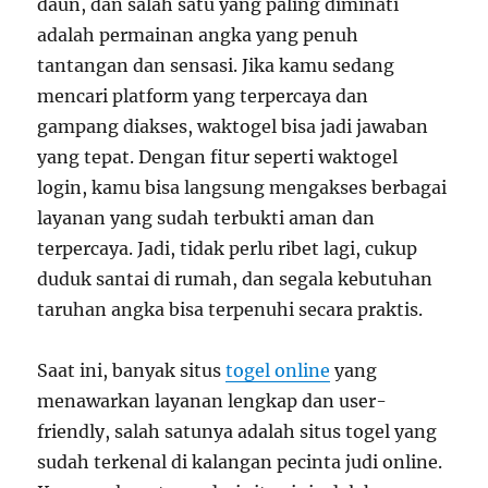
daun, dan salah satu yang paling diminati
adalah permainan angka yang penuh
tantangan dan sensasi. Jika kamu sedang
mencari platform yang terpercaya dan
gampang diakses, waktogel bisa jadi jawaban
yang tepat. Dengan fitur seperti waktogel
login, kamu bisa langsung mengakses berbagai
layanan yang sudah terbukti aman dan
terpercaya. Jadi, tidak perlu ribet lagi, cukup
duduk santai di rumah, dan segala kebutuhan
taruhan angka bisa terpenuhi secara praktis.
Saat ini, banyak situs
togel online
yang
menawarkan layanan lengkap dan user-
friendly, salah satunya adalah situs togel yang
sudah terkenal di kalangan pecinta judi online.