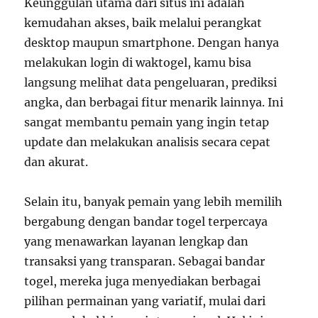
Keunggulan utama dari situs ini adalah
kemudahan akses, baik melalui perangkat
desktop maupun smartphone. Dengan hanya
melakukan login di waktogel, kamu bisa
langsung melihat data pengeluaran, prediksi
angka, dan berbagai fitur menarik lainnya. Ini
sangat membantu pemain yang ingin tetap
update dan melakukan analisis secara cepat
dan akurat.
Selain itu, banyak pemain yang lebih memilih
bergabung dengan bandar togel terpercaya
yang menawarkan layanan lengkap dan
transaksi yang transparan. Sebagai bandar
togel, mereka juga menyediakan berbagai
pilihan permainan yang variatif, mulai dari