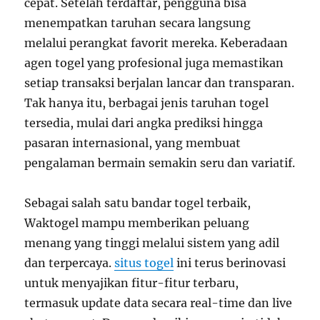
cepat. Setelah terdaftar, pengguna bisa
menempatkan taruhan secara langsung
melalui perangkat favorit mereka. Keberadaan
agen togel yang profesional juga memastikan
setiap transaksi berjalan lancar dan transparan.
Tak hanya itu, berbagai jenis taruhan togel
tersedia, mulai dari angka prediksi hingga
pasaran internasional, yang membuat
pengalaman bermain semakin seru dan variatif.
Sebagai salah satu bandar togel terbaik,
Waktogel mampu memberikan peluang
menang yang tinggi melalui sistem yang adil
dan terpercaya.
situs togel
ini terus berinovasi
untuk menyajikan fitur-fitur terbaru,
termasuk update data secara real-time dan live