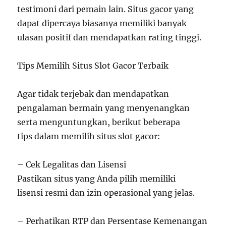
testimoni dari pemain lain. Situs gacor yang
dapat dipercaya biasanya memiliki banyak
ulasan positif dan mendapatkan rating tinggi.
Tips Memilih Situs Slot Gacor Terbaik
Agar tidak terjebak dan mendapatkan
pengalaman bermain yang menyenangkan
serta menguntungkan, berikut beberapa
tips dalam memilih situs slot gacor:
– Cek Legalitas dan Lisensi
Pastikan situs yang Anda pilih memiliki
lisensi resmi dan izin operasional yang jelas.
– Perhatikan RTP dan Persentase Kemenangan