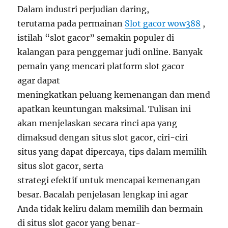
Dalam industri perjudian daring,
terutama pada permainan
Slot gacor wow388
,
istilah “slot gacor” semakin populer di
kalangan para penggemar judi online. Banyak
pemain yang mencari platform slot gacor
agar dapat
meningkatkan peluang kemenangan dan mend
apatkan keuntungan maksimal. Tulisan ini
akan menjelaskan secara rinci apa yang
dimaksud dengan situs slot gacor, ciri-ciri
situs yang dapat dipercaya, tips dalam memilih
situs slot gacor, serta
strategi efektif untuk mencapai kemenangan
besar. Bacalah penjelasan lengkap ini agar
Anda tidak keliru dalam memilih dan bermain
di situs slot gacor yang benar-