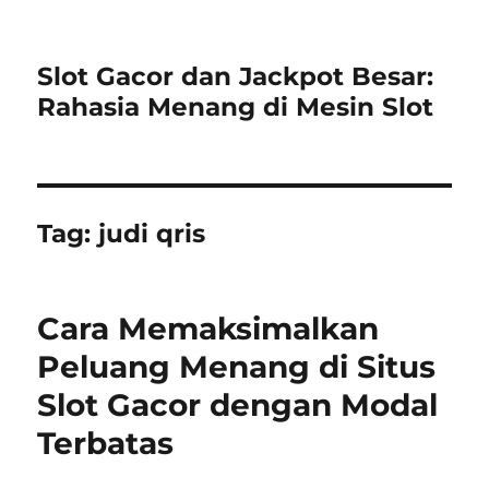
Slot Gacor dan Jackpot Besar:
Rahasia Menang di Mesin Slot
Tag:
judi qris
Cara Memaksimalkan
Peluang Menang di Situs
Slot Gacor dengan Modal
Terbatas