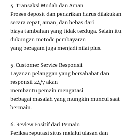
4. Transaksi Mudah dan Aman
Proses deposit dan penarikan harus dilakukan
secara cepat, aman, dan bebas dari
biaya tambahan yang tidak terduga. Selain itu,
dukungan metode pembayaran
yang beragam juga menjadi nilai plus.
5. Customer Service Responsif
Layanan pelanggan yang bersahabat dan
responsif 24/7 akan
membantu pemain mengatasi
berbagai masalah yang mungkin muncul saat
bermain.
6. Review Positif dari Pemain
Periksa reputasi situs melalui ulasan dan