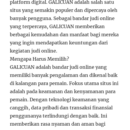
platform digital. GALICUAN adalah salah satu
situs yang semakin populer dan dipercaya oleh
banyak pengguna. Sebagai bandar judi online
yang terpercaya, GALICUAN memberikan
berbagai kemudahan dan manfaat bagi mereka
yang ingin mendapatkan keuntungan dari
kegiatan judi online.
Mengapa Harus Memilih?
GALICUAN adalah bandar judi online yang
memiliki banyak pengalaman dan dikenal baik
di kalangan para pemain. Fokus utama situs ini
adalah pada keamanan dan kenyamanan para
pemain. Dengan teknologi keamanan yang
canggih, data pribadi dan transaksi finansial
penggunanya terlindungi dengan baik. Ini
memberikan rasa nyaman dan aman bagi