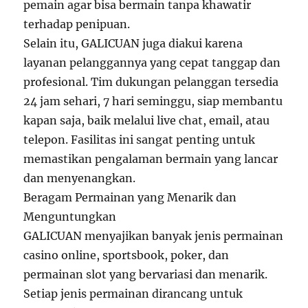
pemain agar bisa bermain tanpa khawatir
terhadap penipuan.
Selain itu, GALICUAN juga diakui karena
layanan pelanggannya yang cepat tanggap dan
profesional. Tim dukungan pelanggan tersedia
24 jam sehari, 7 hari seminggu, siap membantu
kapan saja, baik melalui live chat, email, atau
telepon. Fasilitas ini sangat penting untuk
memastikan pengalaman bermain yang lancar
dan menyenangkan.
Beragam Permainan yang Menarik dan
Menguntungkan
GALICUAN menyajikan banyak jenis permainan
casino online, sportsbook, poker, dan
permainan slot yang bervariasi dan menarik.
Setiap jenis permainan dirancang untuk