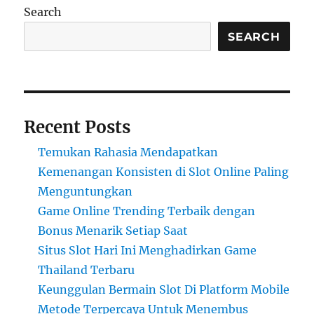
Search
SEARCH
Recent Posts
Temukan Rahasia Mendapatkan
Kemenangan Konsisten di Slot Online Paling
Menguntungkan
Game Online Trending Terbaik dengan
Bonus Menarik Setiap Saat
Situs Slot Hari Ini Menghadirkan Game
Thailand Terbaru
Keunggulan Bermain Slot Di Platform Mobile
Metode Terpercaya Untuk Menembus