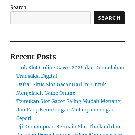
Search
SEARCH
Recent Posts
Link Slot Online Gacor 2026 dan Kemudahan
Transaksi Digital
Daftar Situs Slot Gacor Hari Ini Untuk
Menjelajah Game Online
Temukan Slot Gacor Paling Mudah Menang
dan Raup Keuntungan Melimpah dengan
Cepat!
Uji Kemampuan Bermain Slot Thailand dan