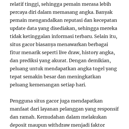
relatif tinggi, sehingga pemain merasa lebih
percaya diri dalam memasang angka. Banyak
pemain mengandalkan reputasi dan kecepatan
update data yang disediakan, sehingga mereka
tidak ketinggalan informasi terbaru. Selain itu,
situs gacor biasanya menawarkan berbagai
fitur menarik seperti live draw, history angka,
dan prediksi yang akurat. Dengan demikian,
peluang untuk mendapatkan angka togel yang
tepat semakin besar dan meningkatkan
peluang kemenangan setiap hari.
Pengguna situs gacor juga mendapatkan
manfaat dari layanan pelanggan yang responsif
dan ramah. Kemudahan dalam melakukan
deposit maupun withdraw menjadi faktor