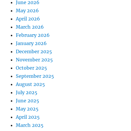
June 2026
May 2026
April 2026
March 2026
February 2026
January 2026
December 2025
November 2025
October 2025
September 2025
August 2025
July 2025
June 2025
May 2025
April 2025
March 2025