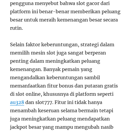
pengguna menyebut bahwa slot gacor dari
platform ini benar-benar memberikan peluang
besar untuk meraih kemenangan besar secara
rutin.
Selain faktor keberuntungan, strategi dalam
memilih mesin slot juga sangat berperan
penting dalam meningkatkan peluang
kemenangan. Banyak pemain yang
mengandalkan keberuntungan sambil
memanfaatkan fitur bonus dan putaran gratis
di slot online, khususnya di platform seperti
au328
dan slot777. Fitur ini tidak hanya
menambah keseruan selama bermain tetapi
juga meningkatkan peluang mendapatkan
jackpot besar yang mampu mengubah nasib