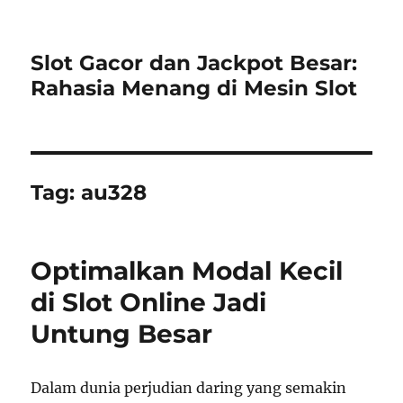
Slot Gacor dan Jackpot Besar:
Rahasia Menang di Mesin Slot
Tag:
au328
Optimalkan Modal Kecil
di Slot Online Jadi
Untung Besar
Dalam dunia perjudian daring yang semakin