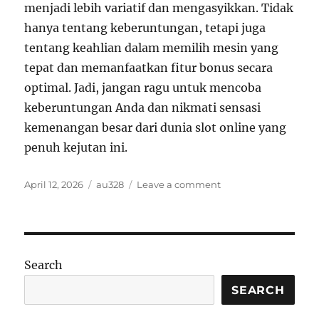
menjadi lebih variatif dan mengasyikkan. Tidak
hanya tentang keberuntungan, tetapi juga
tentang keahlian dalam memilih mesin yang
tepat dan memanfaatkan fitur bonus secara
optimal. Jadi, jangan ragu untuk mencoba
keberuntungan Anda dan nikmati sensasi
kemenangan besar dari dunia slot online yang
penuh kejutan ini.
Posted
Tags
on
April 12, 2026
au328
Leave a comment
on
Optimalkan
Modal
Kecil
di
Slot
Search
Online
Jadi
SEARCH
Untung
Besar