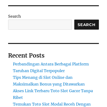
di
Era
Digital:
Search
Saat
Hiburan
SEARCH
Bertemu
Strategi
Pintar
Recent Posts
Perbandingan Antara Berbagai Platform
Taruhan Digital Terpopuler
Tips Menang di Slot Online dan
Maksimalkan Bonus yang Ditawarkan
Akses Link Terbaru Toto Slot Gacor Tanpa
Ribet
Temukan Toto Slot Modal Receh Dengan