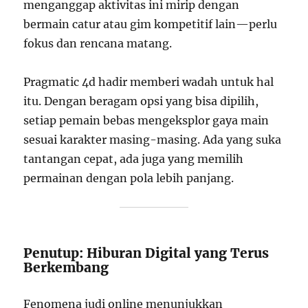
menganggap aktivitas ini mirip dengan
bermain catur atau gim kompetitif lain—perlu
fokus dan rencana matang.
Pragmatic 4d hadir memberi wadah untuk hal
itu. Dengan beragam opsi yang bisa dipilih,
setiap pemain bebas mengeksplor gaya main
sesuai karakter masing-masing. Ada yang suka
tantangan cepat, ada juga yang memilih
permainan dengan pola lebih panjang.
Penutup: Hiburan Digital yang Terus
Berkembang
Fenomena judi online menunjukkan