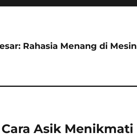
esar: Rahasia Menang di Mesin
: Cara Asik Menikmati