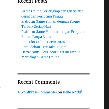
Recent Posts
Game Online Terlengkap dengan Server
Cepat dan Performa Tinggi
Platform Game Pilihan dengan Promo
Terbaik Setiap Hari
i
Platform Game Modern dengan Program
Bonus Tanpa Batas
Link Slot Online Gacor 2026 dan
Kemudahan Transaksi Digital
Daftar Situs Slot Gacor Hari Ini Untuk
Menjelajah Game Online
r
Recent Comments
a
A WordPress Commenter
on
Hello world!