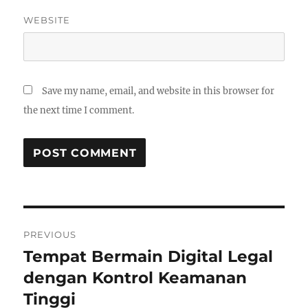
WEBSITE
Save my name, email, and website in this browser for
the next time I comment.
Post
PREVIOUS
navigation
Tempat Bermain Digital Legal
Previous
post:
dengan Kontrol Keamanan
Tinggi