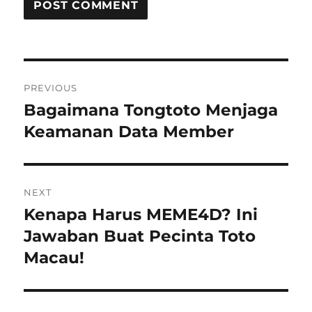
Post
PREVIOUS
navigation
Bagaimana Tongtoto Menjaga
Previous
post:
Keamanan Data Member
NEXT
Kenapa Harus MEME4D? Ini
Next
post:
Jawaban Buat Pecinta Toto
Macau!