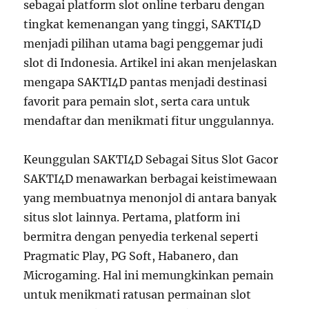
sebagai platform slot online terbaru dengan
tingkat kemenangan yang tinggi, SAKTI4D
menjadi pilihan utama bagi penggemar judi
slot di Indonesia. Artikel ini akan menjelaskan
mengapa SAKTI4D pantas menjadi destinasi
favorit para pemain slot, serta cara untuk
mendaftar dan menikmati fitur unggulannya.
Keunggulan SAKTI4D Sebagai Situs Slot Gacor
SAKTI4D menawarkan berbagai keistimewaan
yang membuatnya menonjol di antara banyak
situs slot lainnya. Pertama, platform ini
bermitra dengan penyedia terkenal seperti
Pragmatic Play, PG Soft, Habanero, dan
Microgaming. Hal ini memungkinkan pemain
untuk menikmati ratusan permainan slot