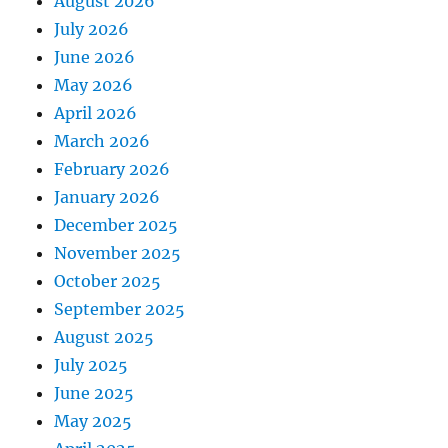
August 2026
July 2026
June 2026
May 2026
April 2026
March 2026
February 2026
January 2026
December 2025
November 2025
October 2025
September 2025
August 2025
July 2025
June 2025
May 2025