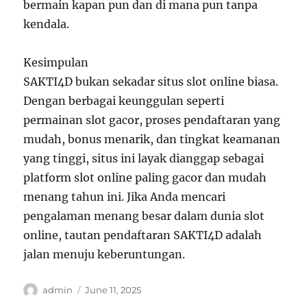
bermain kapan pun dan di mana pun tanpa
kendala.
Kesimpulan
SAKTI4D bukan sekadar situs slot online biasa.
Dengan berbagai keunggulan seperti
permainan slot gacor, proses pendaftaran yang
mudah, bonus menarik, dan tingkat keamanan
yang tinggi, situs ini layak dianggap sebagai
platform slot online paling gacor dan mudah
menang tahun ini. Jika Anda mencari
pengalaman menang besar dalam dunia slot
online, tautan pendaftaran SAKTI4D adalah
jalan menuju keberuntungan.
Author
Posted
admin
June 11, 2025
on