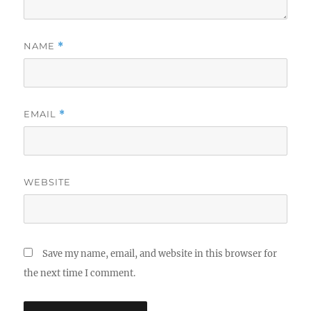
NAME
*
EMAIL
*
WEBSITE
Save my name, email, and website in this browser for
the next time I comment.