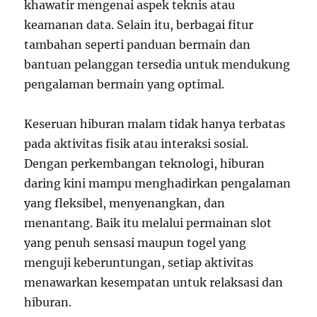
khawatir mengenai aspek teknis atau
keamanan data. Selain itu, berbagai fitur
tambahan seperti panduan bermain dan
bantuan pelanggan tersedia untuk mendukung
pengalaman bermain yang optimal.
Keseruan hiburan malam tidak hanya terbatas
pada aktivitas fisik atau interaksi sosial.
Dengan perkembangan teknologi, hiburan
daring kini mampu menghadirkan pengalaman
yang fleksibel, menyenangkan, dan
menantang. Baik itu melalui permainan slot
yang penuh sensasi maupun togel yang
menguji keberuntungan, setiap aktivitas
menawarkan kesempatan untuk relaksasi dan
hiburan.