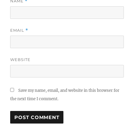
NAME
*
EMAIL
*
WEBSITE
Save my name, email, and website in this browser for
the next time I comment.