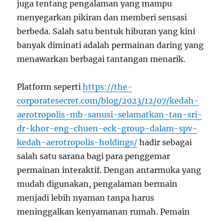
juga tentang pengalaman yang mampu
menyegarkan pikiran dan memberi sensasi
berbeda. Salah satu bentuk hiburan yang kini
banyak diminati adalah permainan daring yang
menawarkan berbagai tantangan menarik.
Platform seperti
https://the-
corporatesecret.com/blog/2023/12/07/kedah-
aerotropolis-mb-sanusi-selamatkan-tan-sri-
dr-khor-eng-chuen-eck-group-dalam-spv-
kedah-aerotropolis-holdings/
hadir sebagai
salah satu sarana bagi para penggemar
permainan interaktif. Dengan antarmuka yang
mudah digunakan, pengalaman bermain
menjadi lebih nyaman tanpa harus
meninggalkan kenyamanan rumah. Pemain