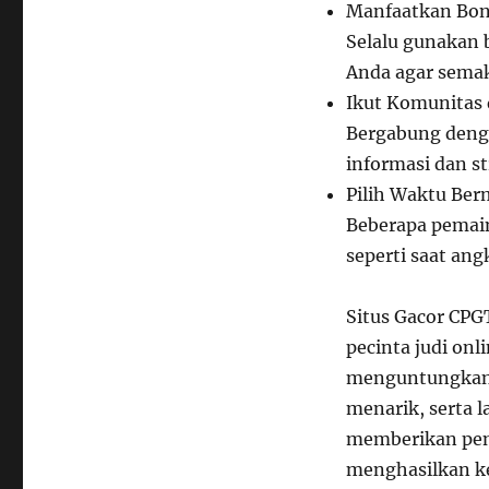
Manfaatkan Bon
Selalu gunakan
Anda agar semak
Ikut Komunitas 
Bergabung deng
informasi dan st
Pilih Waktu Ber
Beberapa pemai
seperti saat ang
Situs Gacor CPG
pecinta judi on
menguntungkan.
menarik, serta 
memberikan pen
menghasilkan k