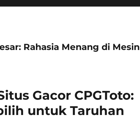
esar: Rahasia Menang di Mesin
itus Gacor CPGToto:
ilih untuk Taruhan