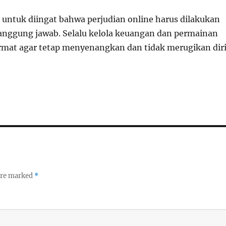
untuk diingat bahwa perjudian online harus dilakukan
nggung jawab. Selalu kelola keuangan dan permainan
mat agar tetap menyenangkan dan tidak merugikan dir
 are marked
*