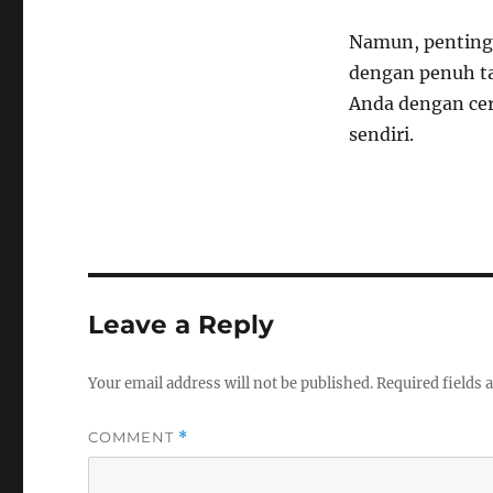
Namun, penting 
dengan penuh ta
Anda dengan cer
sendiri.
Leave a Reply
Your email address will not be published.
Required fields
COMMENT
*