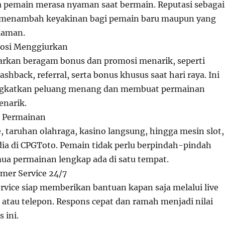
 pemain merasa nyaman saat bermain. Reputasi sebagai
ga menambah keyakinan bagi pemain baru maupun yang
laman.
osi Menggiurkan
arkan beragam bonus dan promosi menarik, seperti
ashback, referral, serta bonus khusus saat hari raya. Ini
gkatkan peluang menang dan membuat permainan
enarik.
n Permainan
e, taruhan olahraga, kasino langsung, hingga mesin slot,
ia di CPGToto. Pemain tidak perlu berpindah-pindah
mua permainan lengkap ada di satu tempat.
mer Service 24/7
rvice siap memberikan bantuan kapan saja melalui live
 atau telepon. Respons cepat dan ramah menjadi nilai
 ini.