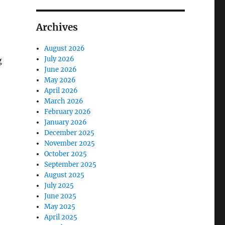
Archives
August 2026
July 2026
g
June 2026
May 2026
April 2026
March 2026
February 2026
January 2026
December 2025
November 2025
October 2025
September 2025
August 2025
July 2025
June 2025
May 2025
April 2025