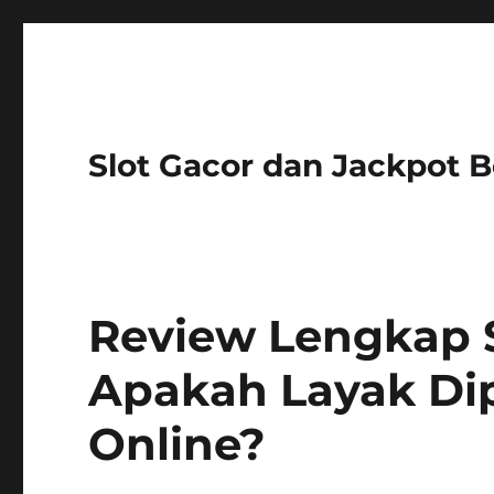
Slot Gacor dan Jackpot B
Review Lengkap S
Apakah Layak Dip
Online?