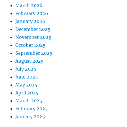
March 2026
February 2026
January 2026
December 2025
November 2025
October 2025
September 2025
August 2025
July 2025
June 2025
May 2025
April 2025
March 2025
February 2025
January 2025