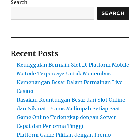
Search
SEARCH
Recent Posts
Keunggulan Bermain Slot Di Platform Mobile
Metode Terpercaya Untuk Menembus
Kemenangan Besar Dalam Permainan Live
Casino
Rasakan Keuntungan Besar dari Slot Online
dan Nikmati Bonus Melimpah Setiap Saat
Game Online Terlengkap dengan Server
Cepat dan Performa Tinggi
Platform Game Pilihan dengan Promo