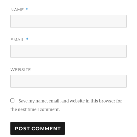
NAME
*
EMAIL
*
WEBSITE
Save my name, email, and website in this browser for
the next time I comment.