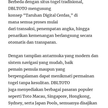
Berbeda dengan situs togel tradisional,
DBLTOTO mengusung
konsep “Taruhan Digital Cerdas,” di
mana semua proses mulai
dari transaksi, penempatan angka, hingga
penarikan kemenangan berlangsung secara
otomatis dan transparan.
Dengan tampilan antarmuka yang modern dan
sistem navigasi yang mudah, baik
pemain pemula maupun yang
berpengalaman dapat menikmati permainan
togel tanpa kesulitan. DBLTOTO
juga menyediakan berbagai pasaran populer
seperti Toto Macau, Singapore, Hongkong,
Sydney, serta Japan Pools, semuanya disajikan