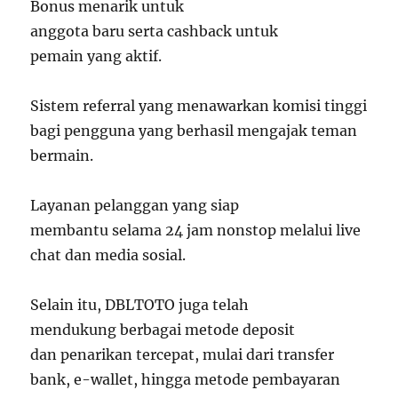
Bonus menarik untuk
anggota baru serta cashback untuk
pemain yang aktif.
Sistem referral yang menawarkan komisi tinggi
bagi pengguna yang berhasil mengajak teman
bermain.
Layanan pelanggan yang siap
membantu selama 24 jam nonstop melalui live
chat dan media sosial.
Selain itu, DBLTOTO juga telah
mendukung berbagai metode deposit
dan penarikan tercepat, mulai dari transfer
bank, e-wallet, hingga metode pembayaran