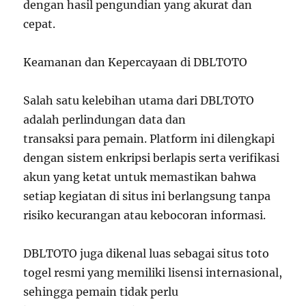
dengan hasil pengundian yang akurat dan
cepat.
Keamanan dan Kepercayaan di DBLTOTO
Salah satu kelebihan utama dari DBLTOTO
adalah perlindungan data dan
transaksi para pemain. Platform ini dilengkapi
dengan sistem enkripsi berlapis serta verifikasi
akun yang ketat untuk memastikan bahwa
setiap kegiatan di situs ini berlangsung tanpa
risiko kecurangan atau kebocoran informasi.
DBLTOTO juga dikenal luas sebagai situs toto
togel resmi yang memiliki lisensi internasional,
sehingga pemain tidak perlu