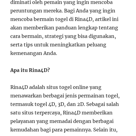
diminati oleh pemain yang ingin mencoba
peruntungan mereka. Bagi Anda yang ingin
mencoba bermain togel di Rina4D, artikel ini
akan memberikan panduan lengkap tentang
cara bermain, strategi yang bisa digunakan,
serta tips untuk meningkatkan peluang
kemenangan Anda.
Apa itu Rina4D?
Rina4D adalah situs togel online yang
menawarkan berbagai jenis permainan togel,
termasuk togel 4D, 3D, dan 2D. Sebagai salah
satu situs terpercaya, Rina4D memberikan
pelayanan yang memadai dengan berbagai
kemudahan bagi para pemainnya. Selain itu,