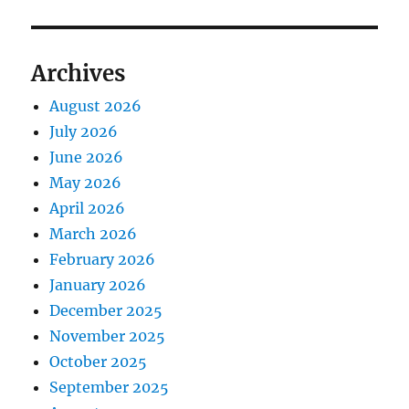
Archives
August 2026
July 2026
June 2026
May 2026
April 2026
March 2026
February 2026
January 2026
December 2025
November 2025
October 2025
September 2025