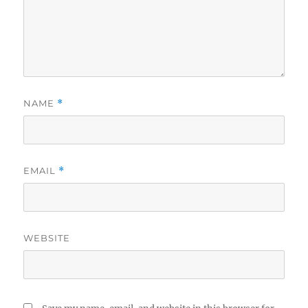
NAME
*
EMAIL
*
WEBSITE