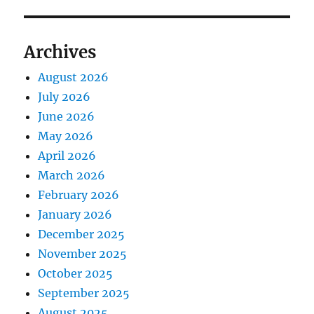
Archives
August 2026
July 2026
June 2026
May 2026
April 2026
March 2026
February 2026
January 2026
December 2025
November 2025
October 2025
September 2025
August 2025