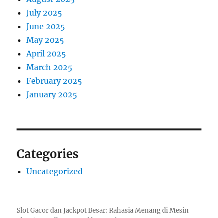
July 2025
June 2025
May 2025
April 2025
March 2025
February 2025
January 2025
Categories
Uncategorized
Slot Gacor dan Jackpot Besar: Rahasia Menang di Mesin