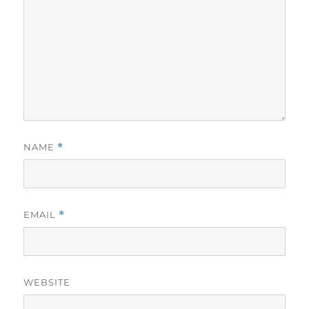
NAME
*
EMAIL
*
WEBSITE