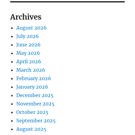
Archives
August 2026
July 2026
June 2026
May 2026
April 2026
March 2026
February 2026
January 2026
December 2025
November 2025
October 2025
September 2025
August 2025