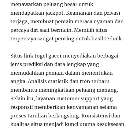
menawarkan peluang besar untuk
mendapatkan jackpot. Keamanan dan privasi
terjaga, membuat pemain merasa nyaman dan
percaya diri saat bermain. Memilih situs
terpercaya sangat penting untuk hasil terbaik.
Situs link togel gacor menyediakan berbagai
jenis prediksi dan data lengkap yang
memudahkan pemain dalam menentukan
angka. Analisis statistik dan tren terbaru
membantu meningkatkan peluang menang.
Selain itu, layanan customer support yang
responsif memberikan kenyamanan selama
proses taruhan berlangsung. Konsistensi dan
kualitas situs menjadi kunci utama kesuksesan.