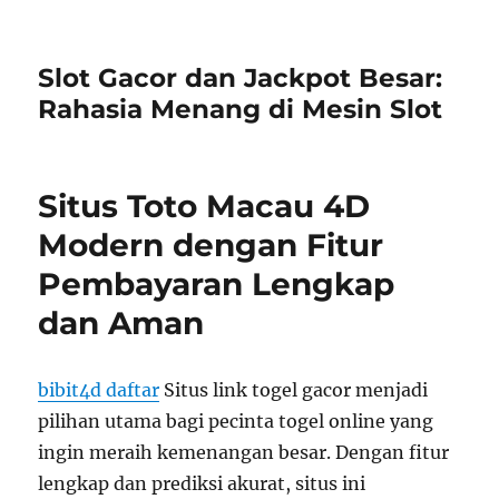
Slot Gacor dan Jackpot Besar:
Rahasia Menang di Mesin Slot
Situs Toto Macau 4D
Modern dengan Fitur
Pembayaran Lengkap
dan Aman
bibit4d daftar
Situs link togel gacor menjadi
pilihan utama bagi pecinta togel online yang
ingin meraih kemenangan besar. Dengan fitur
lengkap dan prediksi akurat, situs ini