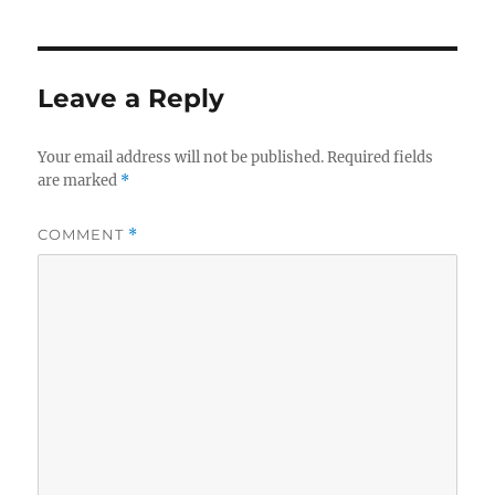
Leave a Reply
Your email address will not be published.
Required fields
are marked
*
COMMENT
*