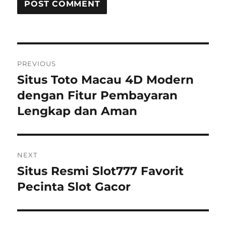
Post
PREVIOUS
navigation
Situs Toto Macau 4D Modern
Previous
post:
dengan Fitur Pembayaran
Lengkap dan Aman
NEXT
Situs Resmi Slot777 Favorit
Next
post:
Pecinta Slot Gacor