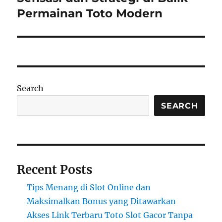
post:
Permainan Toto Modern
Search
SEARCH
Recent Posts
Tips Menang di Slot Online dan
Maksimalkan Bonus yang Ditawarkan
Akses Link Terbaru Toto Slot Gacor Tanpa