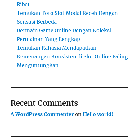
Ribet
Temukan Toto Slot Modal Receh Dengan
Sensasi Berbeda
Bermain Game Online Dengan Koleksi
Permainan Yang Lengkap
Temukan Rahasia Mendapatkan
Kemenangan Konsisten di Slot Online Paling
Menguntungkan
Recent Comments
A WordPress Commenter
on
Hello world!