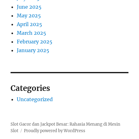
June 2025
May 2025
April 2025
March 2025
February 2025
January 2025
Categories
Uncategorized
Slot Gacor dan Jackpot Besar: Rahasia Menang di Mesin
Slot
Proudly powered by WordPress