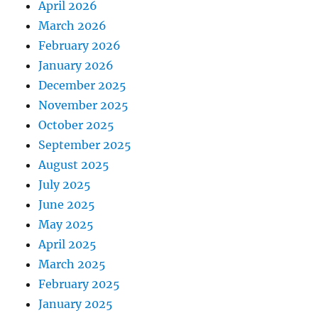
April 2026
March 2026
February 2026
January 2026
December 2025
November 2025
October 2025
September 2025
August 2025
July 2025
June 2025
May 2025
April 2025
March 2025
February 2025
January 2025