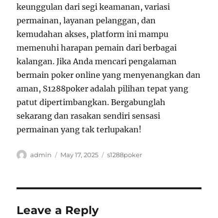
keunggulan dari segi keamanan, variasi
permainan, layanan pelanggan, dan
kemudahan akses, platform ini mampu
memenuhi harapan pemain dari berbagai
kalangan. Jika Anda mencari pengalaman
bermain poker online yang menyenangkan dan
aman, S1288poker adalah pilihan tepat yang
patut dipertimbangkan. Bergabunglah
sekarang dan rasakan sendiri sensasi
permainan yang tak terlupakan!
Author
Posted
Tags
admin
May 17, 2025
s1288poker
on
Leave a Reply