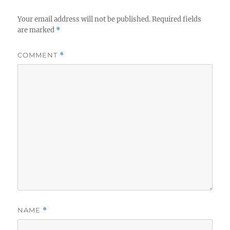
Your email address will not be published.
Required fields
are marked
*
COMMENT
*
NAME
*