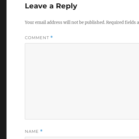
Leave a Reply
Your email address will not be published.
Required fields
COMMENT
*
NAME
*