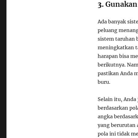
3.
Gunakan 
Ada banyak sist
peluang menang 
sistem taruhan b
meningkatkan ta
harapan bisa me
berikutnya. Namu
pastikan Anda m
buru.
Selain itu, And
berdasarkan pol
angka berdasark
yang berurutan
pola ini tidak