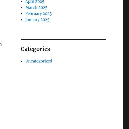
April 2025
March 2025
February 2025
January 2025
n
Categories
Uncategorized