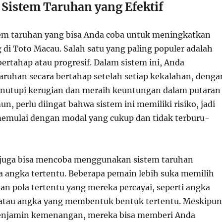
Sistem Taruhan yang Efektif
em taruhan yang bisa Anda coba untuk meningkatkan
di Toto Macau. Salah satu yang paling populer adalah
ertahap atau progresif. Dalam sistem ini, Anda
ruhan secara bertahap setelah setiap kekalahan, denga
nutupi kerugian dan meraih keuntungan dalam putaran
n, perlu diingat bahwa sistem ini memiliki risiko, jadi
emulai dengan modal yang cukup dan tidak terburu-
a juga bisa mencoba menggunakan sistem taruhan
a angka tertentu. Beberapa pemain lebih suka memilih
an pola tertentu yang mereka percayai, seperti angka
 atau angka yang membentuk bentuk tertentu. Meskipun
 menjamin kemenangan, mereka bisa memberi Anda