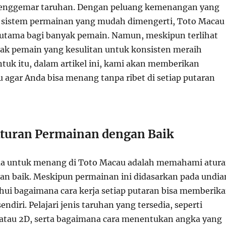
penggemar taruhan. Dengan peluang kemenangan yang
 sistem permainan yang mudah dimengerti, Toto Macau
 utama bagi banyak pemain. Namun, meskipun terlihat
ak pemain yang kesulitan untuk konsisten meraih
uk itu, dalam artikel ini, kami akan memberikan
tu agar Anda bisa menang tanpa ribet di setiap putaran
turan Permainan dengan Baik
a untuk menang di Toto Macau adalah memahami atur
n baik. Meskipun permainan ini didasarkan pada undia
ui bagaimana cara kerja setiap putaran bisa memberik
ndiri. Pelajari jenis taruhan yang tersedia, seperti
 atau 2D, serta bagaimana cara menentukan angka yang