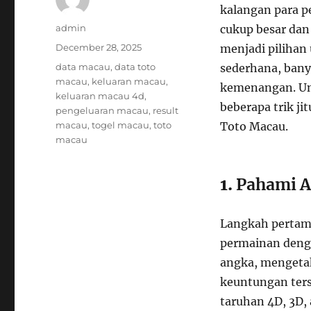
kalangan para 
Author
admin
cukup besar dan
Posted
December 28, 2025
menjadi pilihan
on
Tags
data macau
,
data toto
sederhana, bany
macau
,
keluaran macau
,
kemenangan. Unt
keluaran macau 4d
,
beberapa trik ji
pengeluaran macau
,
result
macau
,
togel macau
,
toto
Toto Macau.
macau
1.
Pahami A
Langkah pertam
permainan denga
angka, mengetah
keuntungan terse
taruhan 4D, 3D,