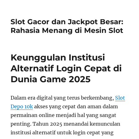
Slot Gacor dan Jackpot Besar:
Rahasia Menang di Mesin Slot
Keunggulan Institusi
Alternatif Login Cepat di
Dunia Game 2025
Dalam era digital yang terus berkembang,
Slot
Depo 10k
akses yang cepat dan aman dalam
permainan online menjadi hal yang sangat
penting. Tahun 2025 menandai kemunculan
institusi alternatif untuk login cepat yang