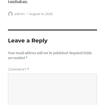
tambahan.
Author
Posted
admin
August 14, 2025
on
Leave a Reply
Your email address will not be published.
Required fields
are marked
*
COMMENT
*