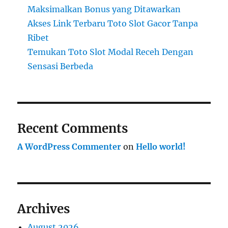
Maksimalkan Bonus yang Ditawarkan
Akses Link Terbaru Toto Slot Gacor Tanpa
Ribet
Temukan Toto Slot Modal Receh Dengan
Sensasi Berbeda
Recent Comments
A WordPress Commenter
on
Hello world!
Archives
August 2026