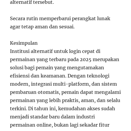
alternatif tersebut.
Secara rutin memperbarui perangkat lunak
agar tetap aman dan sesuai.
Kesimpulan
Institusi alternatif untuk login cepat di
permainan yang terbaru pada 2025 merupakan
solusi bagi pemain yang mengutamakan
efisiensi dan keamanan. Dengan teknologi
modern, integrasi multi-platform, dan sistem
pembaruan otomatis, pemain dapat mengalami
permainan yang lebih praktis, aman, dan selalu
terkini. Di tahun ini, kemudahan akses sudah
menjadi standar baru dalam industri
permainan online, bukan lagi sekadar fitur