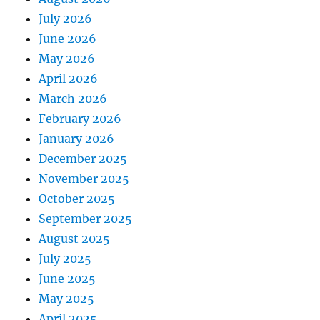
July 2026
June 2026
May 2026
April 2026
March 2026
February 2026
January 2026
December 2025
November 2025
October 2025
September 2025
August 2025
July 2025
June 2025
May 2025
April 2025