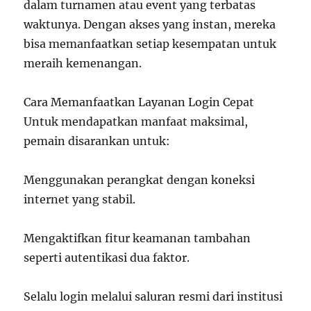
dalam turnamen atau event yang terbatas
waktunya. Dengan akses yang instan, mereka
bisa memanfaatkan setiap kesempatan untuk
meraih kemenangan.
Cara Memanfaatkan Layanan Login Cepat
Untuk mendapatkan manfaat maksimal,
pemain disarankan untuk:
Menggunakan perangkat dengan koneksi
internet yang stabil.
Mengaktifkan fitur keamanan tambahan
seperti autentikasi dua faktor.
Selalu login melalui saluran resmi dari institusi