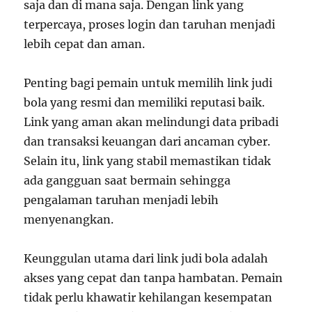
saja dan di mana saja. Dengan link yang
terpercaya, proses login dan taruhan menjadi
lebih cepat dan aman.
Penting bagi pemain untuk memilih link judi
bola yang resmi dan memiliki reputasi baik.
Link yang aman akan melindungi data pribadi
dan transaksi keuangan dari ancaman cyber.
Selain itu, link yang stabil memastikan tidak
ada gangguan saat bermain sehingga
pengalaman taruhan menjadi lebih
menyenangkan.
Keunggulan utama dari link judi bola adalah
akses yang cepat dan tanpa hambatan. Pemain
tidak perlu khawatir kehilangan kesempatan