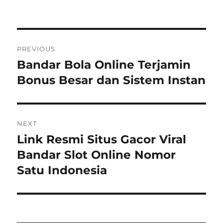
Post
PREVIOUS
navigation
Bandar Bola Online Terjamin
Previous
post:
Bonus Besar dan Sistem Instan
NEXT
Link Resmi Situs Gacor Viral
Next
post:
Bandar Slot Online Nomor
Satu Indonesia