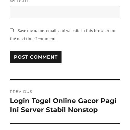
WEBSITE
Save my name, email, and website in this browser for
the next time I comment.
Post
PREVIOUS
navigation
Login Togel Online Gacor Pagi
Previous
post:
Ini Server Stabil Nonstop