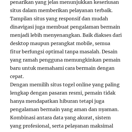
penarikan yang jelas menunjukkan keseriusan
situs dalam memberikan pelayanan terbaik.
Tampilan situs yang responsif dan mudah
dinavigasi juga membuat pengalaman bermain
menjadi lebih menyenangkan. Baik diakses dari
desktop maupun perangkat mobile, semua
fitur berfungsi optimal tanpa masalah. Desain
yang ramah pengguna memungkinkan pemain
baru untuk memahami cara bermain dengan
cepat.
Dengan memilih situs togel online yang paling
lengkap dengan pasaran resmi, pemain tidak
hanya mendapatkan hiburan tetapi juga
pengalaman bermain yang aman dan nyaman.
Kombinasi antara data yang akurat, sistem
yang profesional, serta pelayanan maksimal