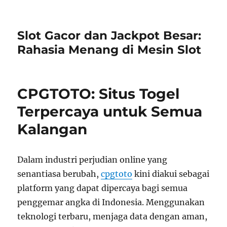
Slot Gacor dan Jackpot Besar:
Rahasia Menang di Mesin Slot
CPGTOTO: Situs Togel
Terpercaya untuk Semua
Kalangan
Dalam industri perjudian online yang
senantiasa berubah,
cpgtoto
kini diakui sebagai
platform yang dapat dipercaya bagi semua
penggemar angka di Indonesia. Menggunakan
teknologi terbaru, menjaga data dengan aman,