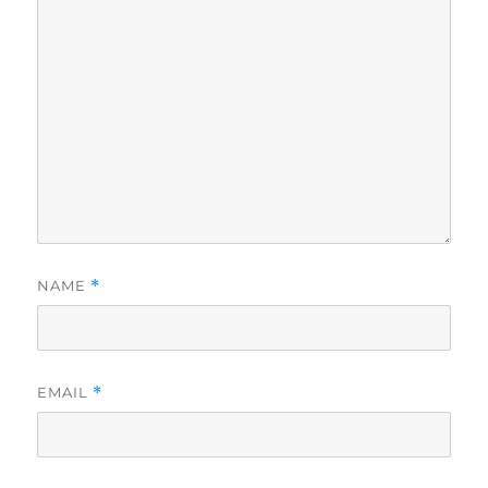
NAME
*
EMAIL
*