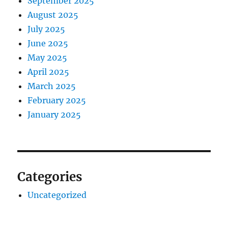
September 2025
August 2025
July 2025
June 2025
May 2025
April 2025
March 2025
February 2025
January 2025
Categories
Uncategorized