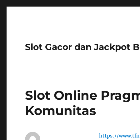
Slot Gacor dan Jackpot B
Slot Online Pragm
Komunitas
https://www.tfm