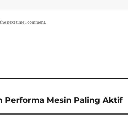
 the next time I comment.
n Performa Mesin Paling Aktif