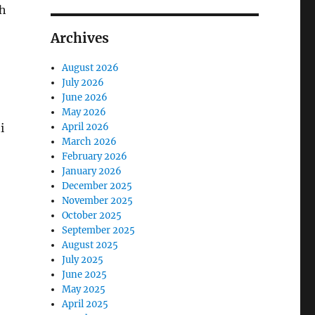
h
Archives
August 2026
July 2026
June 2026
May 2026
i
April 2026
March 2026
February 2026
January 2026
December 2025
November 2025
October 2025
September 2025
August 2025
July 2025
June 2025
May 2025
April 2025