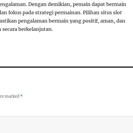
pengalaman. Dengan demikian, pemain dapat bermain
n fokus pada strategi permainan. Pilihan situs slot
stikan pengalaman bermain yang positif, aman, dan
secara berkelanjutan.
 are marked
*