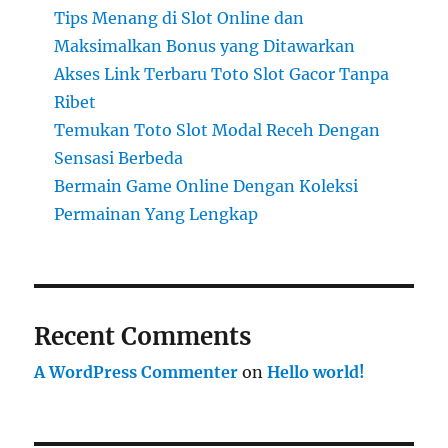
Tips Menang di Slot Online dan
Maksimalkan Bonus yang Ditawarkan
Akses Link Terbaru Toto Slot Gacor Tanpa
Ribet
Temukan Toto Slot Modal Receh Dengan
Sensasi Berbeda
Bermain Game Online Dengan Koleksi
Permainan Yang Lengkap
Recent Comments
A WordPress Commenter
on
Hello world!