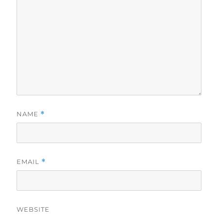
NAME
*
EMAIL
*
WEBSITE