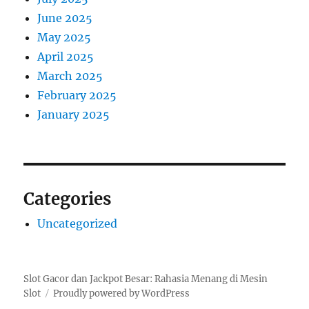
June 2025
May 2025
April 2025
March 2025
February 2025
January 2025
Categories
Uncategorized
Slot Gacor dan Jackpot Besar: Rahasia Menang di Mesin
Slot
Proudly powered by WordPress