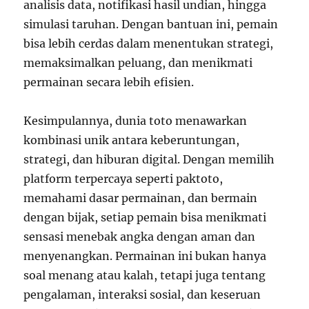
analisis data, notifikasi hasil undian, hingga
simulasi taruhan. Dengan bantuan ini, pemain
bisa lebih cerdas dalam menentukan strategi,
memaksimalkan peluang, dan menikmati
permainan secara lebih efisien.
Kesimpulannya, dunia toto menawarkan
kombinasi unik antara keberuntungan,
strategi, dan hiburan digital. Dengan memilih
platform terpercaya seperti paktoto,
memahami dasar permainan, dan bermain
dengan bijak, setiap pemain bisa menikmati
sensasi menebak angka dengan aman dan
menyenangkan. Permainan ini bukan hanya
soal menang atau kalah, tetapi juga tentang
pengalaman, interaksi sosial, dan keseruan