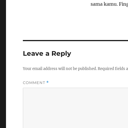
sama kamu. Fing
Leave a Reply
Your email address will not be published.
Required fields
COMMENT
*