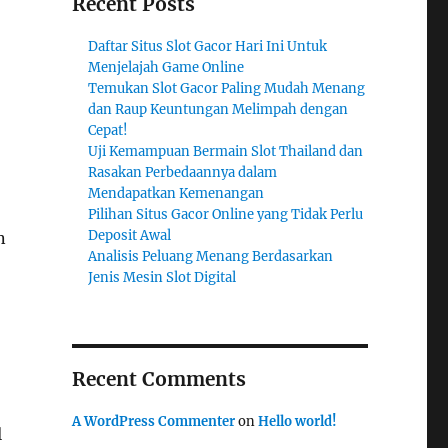
Recent Posts
Daftar Situs Slot Gacor Hari Ini Untuk
Menjelajah Game Online
Temukan Slot Gacor Paling Mudah Menang
dan Raup Keuntungan Melimpah dengan
Cepat!
Uji Kemampuan Bermain Slot Thailand dan
Rasakan Perbedaannya dalam
Mendapatkan Kemenangan
Pilihan Situs Gacor Online yang Tidak Perlu
Deposit Awal
n
Analisis Peluang Menang Berdasarkan
Jenis Mesin Slot Digital
Recent Comments
A WordPress Commenter
on
Hello world!
l