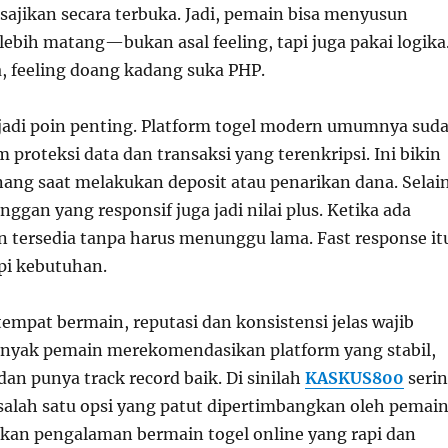
sajikan secara terbuka. Jadi, pemain bisa menyusun
lebih matang—bukan asal feeling, tapi juga pakai logika
a, feeling doang kadang suka PHP.
adi poin penting. Platform togel modern umumnya sud
m proteksi data dan transaksi yang terenkripsi. Ini bikin
nang saat melakukan deposit atau penarikan dana. Selai
anggan yang responsif juga jadi nilai plus. Ketika ada
n tersedia tanpa harus menunggu lama. Fast response it
pi kebutuhan.
empat bermain, reputasi dan konsistensi jelas wajib
anyak pemain merekomendasikan platform yang stabil,
an punya track record baik. Di sinilah
KASKUS800
seri
 salah satu opsi yang patut dipertimbangkan oleh pemai
an pengalaman bermain togel online yang rapi dan