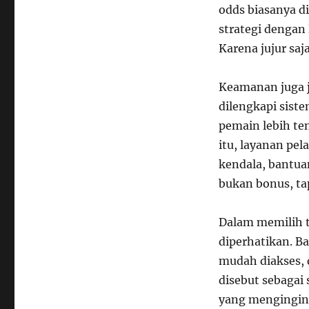
odds biasanya di
strategi dengan 
Karena jujur saj
Keamanan juga j
dilengkapi siste
pemain lebih te
itu, layanan pel
kendala, bantua
bukan bonus, ta
Dalam memilih t
diperhatikan. B
mudah diakses, d
disebut sebagai
yang mengingink