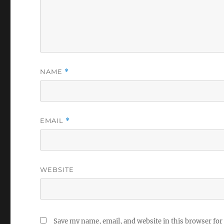
NAME
*
EMAIL
*
WEBSITE
Save my name, email, and website in this browser for