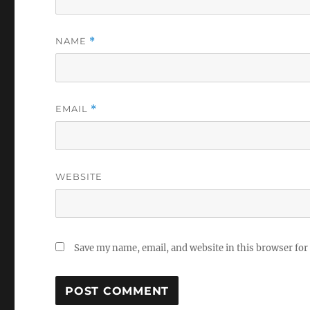
NAME
*
EMAIL
*
WEBSITE
Save my name, email, and website in this browser for