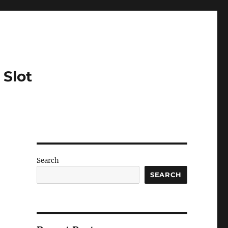
 Slot
Search
SEARCH