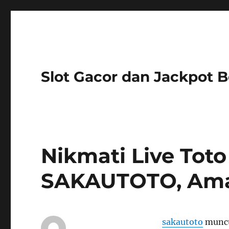
Slot Gacor dan Jackpot B
Nikmati Live Tot
SAKAUTOTO, Ama
sakautoto
muncu