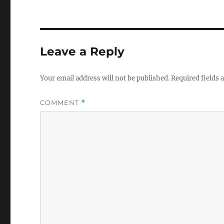
Leave a Reply
Your email address will not be published.
Required fields
COMMENT
*