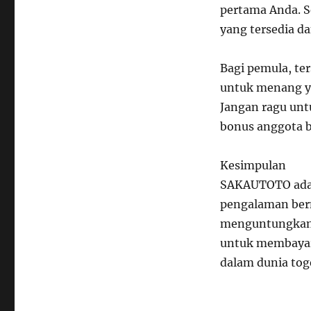
pertama Anda. S
yang tersedia 
Bagi pemula, te
untuk menang y
Jangan ragu un
bonus anggota b
Kesimpulan
SAKAUTOTO adal
pengalaman ber
menguntungkan.
untuk membayar
dalam dunia toge