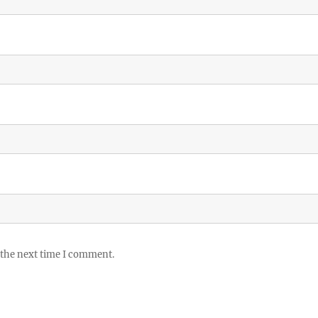
 the next time I comment.