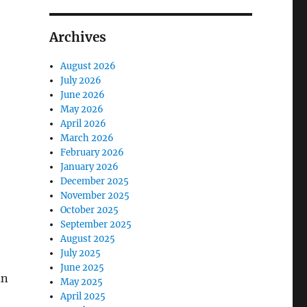
Archives
August 2026
July 2026
June 2026
May 2026
April 2026
March 2026
February 2026
January 2026
December 2025
November 2025
October 2025
September 2025
August 2025
July 2025
June 2025
an
May 2025
April 2025