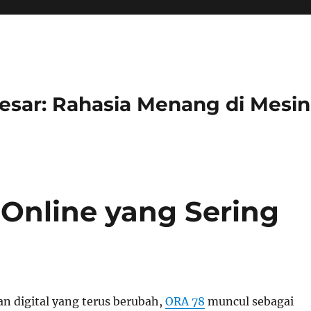
esar: Rahasia Menang di Mesin
 Online yang Sering
an digital yang terus berubah,
ORA 78
muncul sebagai