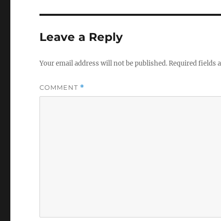
Leave a Reply
Your email address will not be published.
Required fields
COMMENT
*