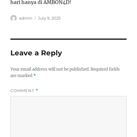
hari hanya di AMBON4D!
Author
Posted
admin
July 9, 2025
on
Leave a Reply
Your email address will not be published.
Required fields
are marked
*
COMMENT
*