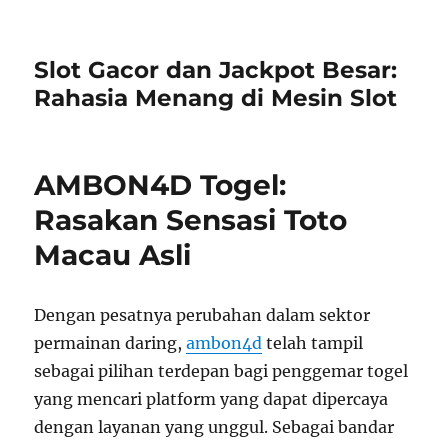
Slot Gacor dan Jackpot Besar:
Rahasia Menang di Mesin Slot
AMBON4D Togel:
Rasakan Sensasi Toto
Macau Asli
Dengan pesatnya perubahan dalam sektor
permainan daring,
ambon4d
telah tampil
sebagai pilihan terdepan bagi penggemar togel
yang mencari platform yang dapat dipercaya
dengan layanan yang unggul. Sebagai bandar