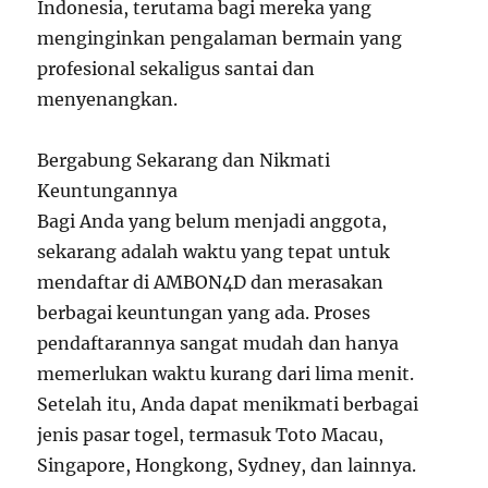
Indonesia, terutama bagi mereka yang
menginginkan pengalaman bermain yang
profesional sekaligus santai dan
menyenangkan.
Bergabung Sekarang dan Nikmati
Keuntungannya
Bagi Anda yang belum menjadi anggota,
sekarang adalah waktu yang tepat untuk
mendaftar di AMBON4D dan merasakan
berbagai keuntungan yang ada. Proses
pendaftarannya sangat mudah dan hanya
memerlukan waktu kurang dari lima menit.
Setelah itu, Anda dapat menikmati berbagai
jenis pasar togel, termasuk Toto Macau,
Singapore, Hongkong, Sydney, dan lainnya.