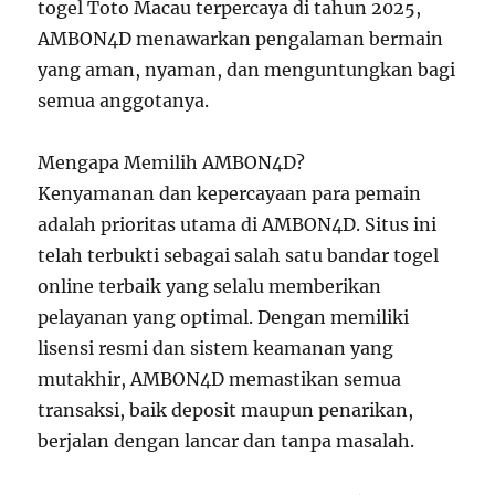
togel Toto Macau terpercaya di tahun 2025,
AMBON4D menawarkan pengalaman bermain
yang aman, nyaman, dan menguntungkan bagi
semua anggotanya.
Mengapa Memilih AMBON4D?
Kenyamanan dan kepercayaan para pemain
adalah prioritas utama di AMBON4D. Situs ini
telah terbukti sebagai salah satu bandar togel
online terbaik yang selalu memberikan
pelayanan yang optimal. Dengan memiliki
lisensi resmi dan sistem keamanan yang
mutakhir, AMBON4D memastikan semua
transaksi, baik deposit maupun penarikan,
berjalan dengan lancar dan tanpa masalah.