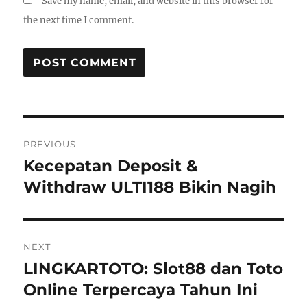
Save my name, email, and website in this browser for
the next time I comment.
Post
PREVIOUS
navigation
Kecepatan Deposit &
Previous
post:
Withdraw ULTI188 Bikin Nagih
NEXT
LINGKARTOTO: Slot88 dan Toto
Next
post:
Online Terpercaya Tahun Ini