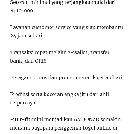
Setoran minimal yang terjangkau mulai dari
Rp10. 000
Layanan customer service yang siap membantu
24 jam sehari
Transaksi cepat melalui e-wallet, transfer
bank, dan QRIS
Beragam bonus dan promo menarik setiap hari
Prediksi serta bocoran angka jitu dari ahli
terpercaya
Fitur-fitur ini menjadikan AMBON4D semakin
menarik bagi para penggemar togel online di