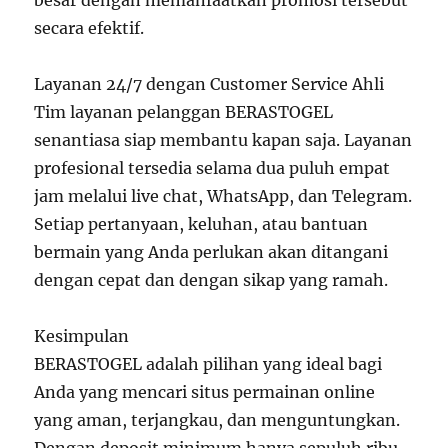
besar dengan memanfaatkan promosi tersebut
secara efektif.
Layanan 24/7 dengan Customer Service Ahli
Tim layanan pelanggan BERASTOGEL
senantiasa siap membantu kapan saja. Layanan
profesional tersedia selama dua puluh empat
jam melalui live chat, WhatsApp, dan Telegram.
Setiap pertanyaan, keluhan, atau bantuan
bermain yang Anda perlukan akan ditangani
dengan cepat dan dengan sikap yang ramah.
Kesimpulan
BERASTOGEL adalah pilihan yang ideal bagi
Anda yang mencari situs permainan online
yang aman, terjangkau, dan menguntungkan.