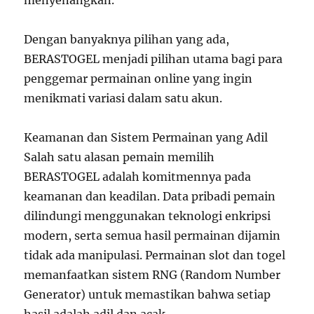
menyenangkan.
Dengan banyaknya pilihan yang ada,
BERASTOGEL menjadi pilihan utama bagi para
penggemar permainan online yang ingin
menikmati variasi dalam satu akun.
Keamanan dan Sistem Permainan yang Adil
Salah satu alasan pemain memilih
BERASTOGEL adalah komitmennya pada
keamanan dan keadilan. Data pribadi pemain
dilindungi menggunakan teknologi enkripsi
modern, serta semua hasil permainan dijamin
tidak ada manipulasi. Permainan slot dan togel
memanfaatkan sistem RNG (Random Number
Generator) untuk memastikan bahwa setiap