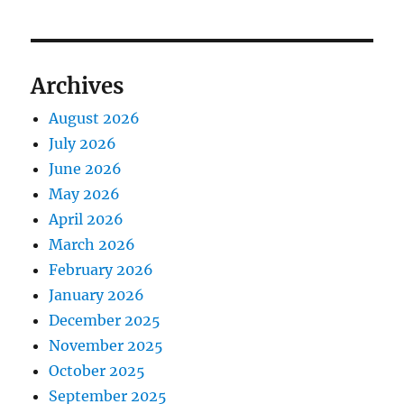
Archives
August 2026
July 2026
June 2026
May 2026
April 2026
March 2026
February 2026
January 2026
December 2025
November 2025
October 2025
September 2025