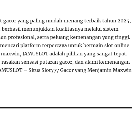
lot gacor yang paling mudah menang terbaik tahun 2025,
berhasil menunjukkan kualitasnya melalui sistem
an profesional, serta peluang kemenangan yang tinggi.
mencari platform terpercaya untuk bermain slot online
maxwin, JAMUSLOT adalah pilihan yang sangat tepat.
, rasakan sensasi putaran gacor, dan alami kemenangan
JAMUSLOT – Situs Slot777 Gacor yang Menjamin Maxwin