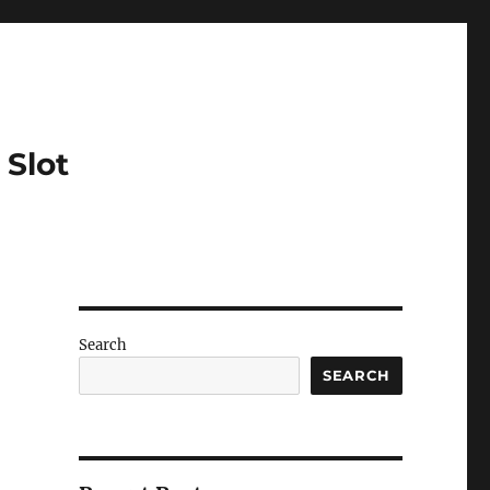
 Slot
Search
SEARCH