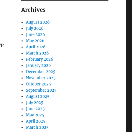
Archives
August 2026
July 2026
June 2026
May 2026
TP
April 2026
March 2026
February 2026
January 2026
December 2025
November 2025
October 2025
September 2025
August 2025
July 2025
June 2025
May 2025
April 2025
March 2025