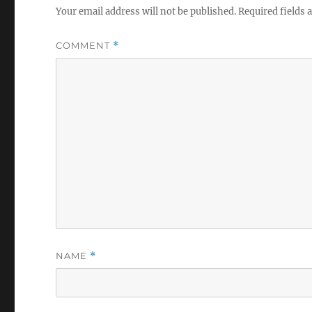
Your email address will not be published.
Required fields
COMMENT
*
NAME
*