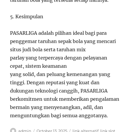
taruhan bola yang tersedia setiap harinya.
5. Kesimpulan
PASARLIGA adalah pilihan ideal bagi para
penggemar taruhan sepak bola yang mencari
situs judi bola serta taruhan mix
parlay yang terpercaya dengan pelayanan
cepat, sistem keamanan
yang solid, dan peluang kemenangan yang
tinggi. Dengan reputasi yang kuat dan
dukungan teknologi canggih, PASARLIGA
berkomitmen untuk memberikan pengalaman
bermain yang menyenangkan, adil, dan
menguntungkan bagi semua anggotanya.
Author
Posted
Tags
admin
October 13, 2025
link alternatif
,
link slot
,