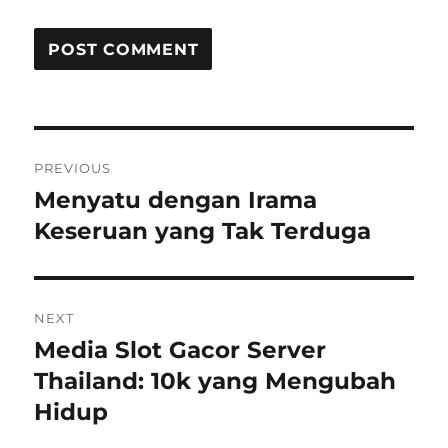
Post
PREVIOUS
navigation
Menyatu dengan Irama
Previous
post:
Keseruan yang Tak Terduga
NEXT
Media Slot Gacor Server
Next
post:
Thailand: 10k yang Mengubah
Hidup