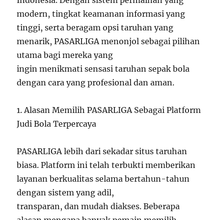
Indonesia. Dengan sistem permainan yang
modern, tingkat keamanan informasi yang
tinggi, serta beragam opsi taruhan yang
menarik, PASARLIGA menonjol sebagai pilihan
utama bagi mereka yang
ingin menikmati sensasi taruhan sepak bola
dengan cara yang profesional dan aman.
1. Alasan Memilih PASARLIGA Sebagai Platform
Judi Bola Terpercaya
PASARLIGA lebih dari sekadar situs taruhan
biasa. Platform ini telah terbukti memberikan
layanan berkualitas selama bertahun-tahun
dengan sistem yang adil,
transparan, dan mudah diakses. Beberapa