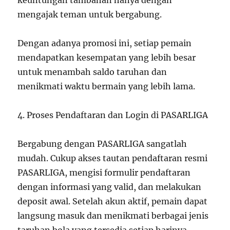
keuntungan tambahan hanya dengan
mengajak teman untuk bergabung.
Dengan adanya promosi ini, setiap pemain
mendapatkan kesempatan yang lebih besar
untuk menambah saldo taruhan dan
menikmati waktu bermain yang lebih lama.
4. Proses Pendaftaran dan Login di PASARLIGA
Bergabung dengan PASARLIGA sangatlah
mudah. Cukup akses tautan pendaftaran resmi
PASARLIGA, mengisi formulir pendaftaran
dengan informasi yang valid, dan melakukan
deposit awal. Setelah akun aktif, pemain dapat
langsung masuk dan menikmati berbagai jenis